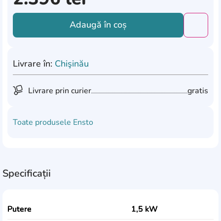
Adaugă în coș
Добави
Livrare în:
Chişinău
Livrare prin curier
gratis
Toate produsele
Ensto
Specificații
Putere
1,5 kW