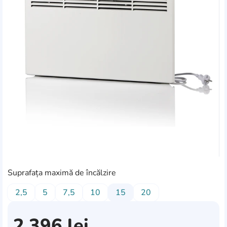
Suprafața maximă de încălzire
2,5
5
7,5
10
15
20
2.396
lei