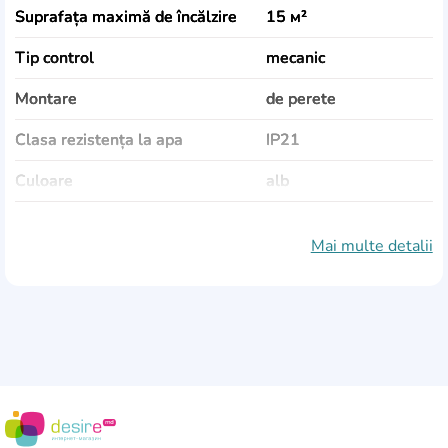
Suprafața maximă de încălzire
15 м²
Tip control
mecanic
Montare
de perete
Clasa rezistența la apa
IP21
Culoare
alb
Dimensiuni (ÎxLxA)
1121x389x85 mm
Mai multe detalii
Greutate
6,52 kg
Țara de fabricație
Finlanda