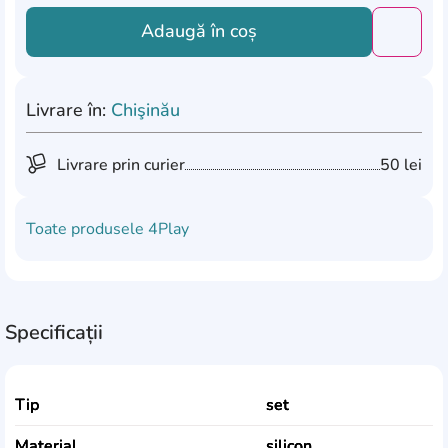
Adaugă în coș
Добави
Livrare în:
Chişinău
Livrare prin curier
50 lei
Toate produsele
4Play
Specificații
Tip
set
Material
silicon