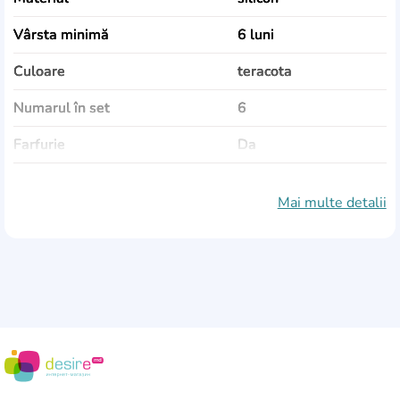
Vârsta minimă
6 luni
Culoare
teracota
Numarul în set
6
Farfurie
Da
Numărul de farfurii
1
Mai multe detalii
Bol
Da
Volumul bol
315 ml
Furculiţă
Da
Dimensiuni furculiţă
14.2x3.5 cm
Lingura
Da