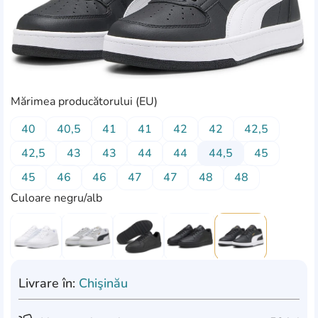
Mărimea producătorului (EU)
40
40,5
41
41
42
42
42,5
42,5
43
43
44
44
44,5
45
45
46
46
47
47
48
48
Culoare negru/alb
Livrare în:
Chişinău