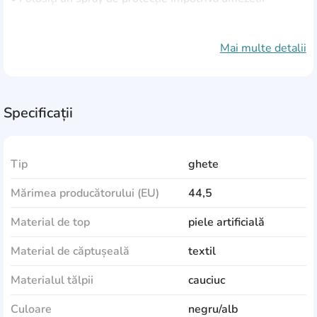
• Se recomandă curățarea chimică, cu excepția cazului
în care producătorul specifică o altă metodă de curățare
Mai multe detalii
pe produs sau ambalaj.
• Evitați să vă umeziți foarte mult în timp ce purtați
• Păstrați pantofii folosind inserții speciale sau hârtie
pentru a le menține forma.
Specificații
Tip
ghete
Mărimea producătorului (EU)
44,5
Material de top
piele artificială
Material de căptușeală
textil
Materialul tălpii
cauciuc
Culoare
negru/alb