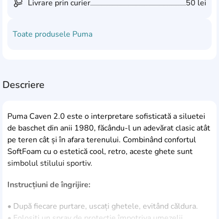
Livrare prin curier
50 lei
Toate produsele
Puma
Descriere
Puma Caven 2.0 este o interpretare sofisticată a siluetei
de baschet din anii 1980, făcându-l un adevărat clasic atât
pe teren cât și în afara terenului. Combinând confortul
SoftFoam cu o estetică cool, retro, aceste ghete sunt
simbolul stilului sportiv.
Instrucțiuni de îngrijire:
• După fiecare purtare, uscați ghetele, evitând căldura.
• Folosiți un spray de protecție împotriva umezelii