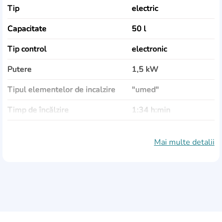
Tip
electric
Capacitate
50 l
Tip control
electronic
Putere
1,5 kW
Tipul elementelor de incalzire
"umed"
Timp de încălzire
1:34 h:min
Temperatură maximă de
80 °C
funcionare
Mai multe detalii
Presiune maximă de funcţionare
8 bar
forma boilerului
slim (subţire)
LCD display
Da