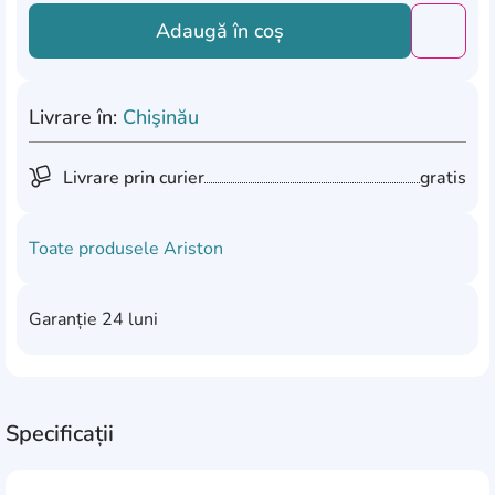
Adaugă în coș
Добави
Livrare în:
Chişinău
Livrare prin curier
gratis
Toate produsele
Ariston
Garanție
24 luni
Specificații