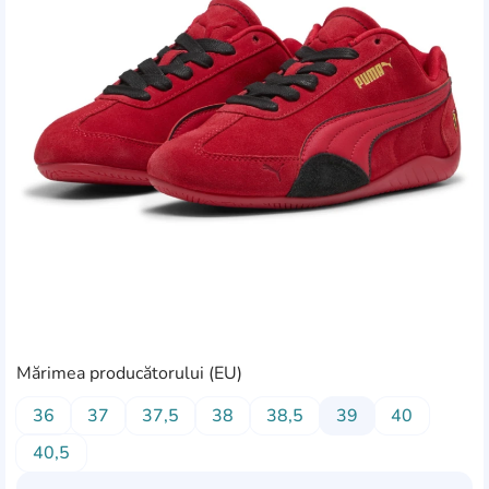
Mărimea producătorului (EU)
36
37
37,5
38
38,5
39
40
40,5