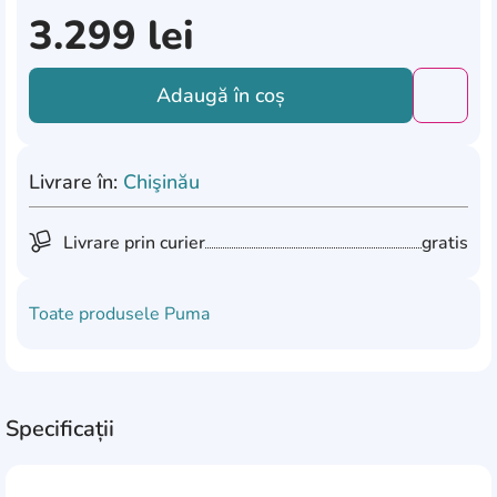
3.299
lei
Adaugă în coș
Добави
Livrare în:
Chişinău
Livrare prin curier
gratis
Toate produsele
Puma
Specificații