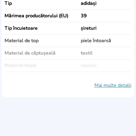
Tip
adidași
Mărimea producătorului (EU)
39
Tip încuietoare
șireturi
Material de top
piele întoarsă
Material de căptușeală
textil
Material talpă
cauciuc
Culoare
roșu
Mai multe detalii
Sezonalitate
Vară, Demisezon