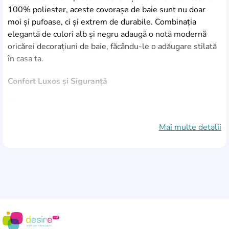
100% poliester, aceste covorașe de baie sunt nu doar
moi și pufoase, ci și extrem de durabile. Combinația
elegantă de culori alb și negru adaugă o notă modernă
oricărei decorațiuni de baie, făcându-le o adăugare stilată
în casa ta.
Confort Luxos și Siguranță
Pășește pe covorașele noastre și simte pufoșenia sub
picioare, oferindu-ți o experiență confortabilă și plăcută
Mai multe detalii
de fiecare dată când le folosești. Partea inferioară
antiderapantă asigură că covorașele rămân fixate în loc,
oferindu-ți liniște sufletească atunci când ieși din duș sau
din cadă.
Higienice și Ușor de Curățat
Covorașele noastre de baie sunt antibacteriene,
menținând baia ta curată și fără germeni. Pur și simplu