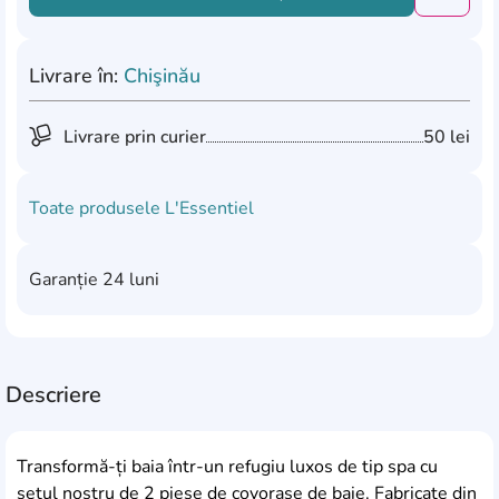
Добави
Livrare în:
Chişinău
Livrare prin curier
50 lei
Toate produsele
L'Essentiel
Garanție
24 luni
Descriere
Transformă-ți baia într-un refugiu luxos de tip spa cu
setul nostru de 2 piese de covorașe de baie. Fabricate din