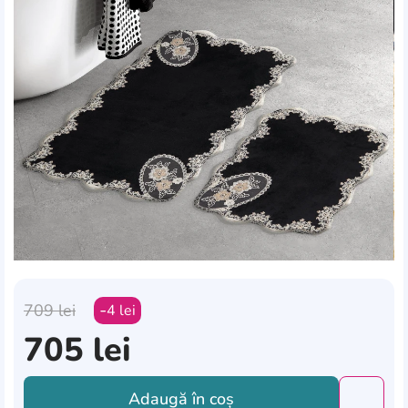
709
lei
4
lei
705
lei
Adaugă în coș