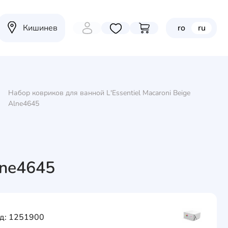
Кишинев
ro
ru
Избранные товары
Перейти в корзину
Набор ковриков для ванной L'Essentiel Macaroni Beige
Alne4645
lne4645
д: 1251900