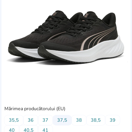
Mărimea producătorului (EU)
35,5
36
37
37,5
38
38,5
39
40
40,5
41