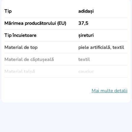
Tip
adidași
Mărimea producătorului (EU)
37,5
Tip încuietoare
șireturi
Material de top
piele artificială, textil
Material de căptușeală
textil
Material talpă
cauciuc
Culoare
negru
Mai multe detalii
Sezonalitate
Vară