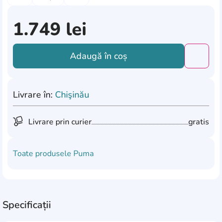
1.749
lei
Adaugă în coș
Добави
Livrare în:
Chişinău
Livrare prin curier
gratis
Toate produsele
Puma
Specificații