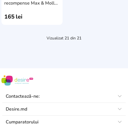
AddCardToCart
recompense Max & Molly
Treat Bag Pink (704002)
165
lei
Vizualizat
21
din
21
Contactează-ne:
Desire.md
Cumparatorului