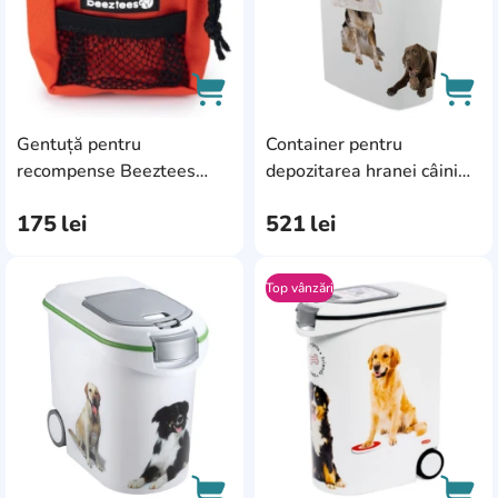
Gentuță pentru
Container pentru
AddCardToCart
AddC
recompense Beeztees
depozitarea hranei câini
Ordena (644010)
Curver 10kg (197927)
175
lei
521
lei
Top vânzări
AddCardToFavourite
Add