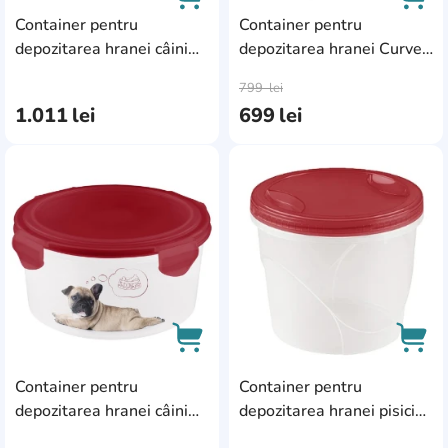
Container pentru
Container pentru
depozitarea hranei câini
depozitarea hranei Curver
AddCardToCart
AddC
Curver 20kg (181204)
Pet Life Dog 20KG/54L
799
lei
(241093)
1.011
lei
699
lei
AddCardToFavourite
Add
Container pentru
Container pentru
AddCardToCart
AddC
depozitarea hranei câini
depozitarea hranei pisici
Bytplast Lucky Pet
Bytplast Lucky Pet