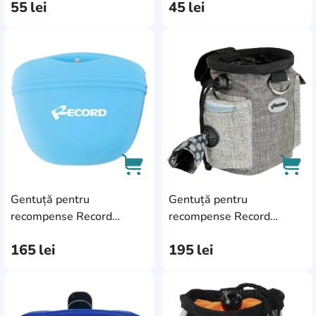
55
lei
45
lei
(46177)
(45481)
AddCardToFavourite
Add
Gentuță pentru
Gentuță pentru
AddCardToCart
AddC
recompense Record
recompense Record
Portasnack Silicone Blue
Portasnack Deluxe Grey
165
lei
195
lei
AddCardToFavourite
Add