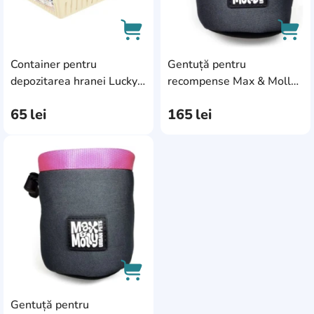
Container pentru
Gentuță pentru
AddCardToCart
AddC
depozitarea hranei Lucky
recompense Max & Molly
Pet 26.8x15x8.3cm
Treat Bag Silver (704009)
65
lei
165
lei
(47856)
AddCardToFavourite
Gentuță pentru