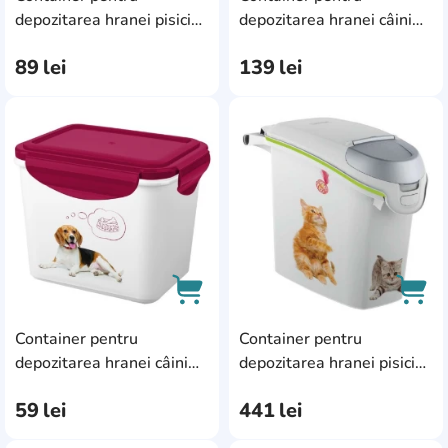
AddCardToCart
AddC
alb/roșu
7
depozitarea hranei pisici
depozitarea hranei câini
Bytplast Lucky Pet
Bytplast Lucky Pet
negru
2
89
lei
139
lei
(46170)
(45484)
AddCardToFavourite
Add
Container pentru
Container pentru
AddCardToCart
AddC
depozitarea hranei câini
depozitarea hranei pisici
Bytplast Lucky Pet
Curver 6kg (201782)
59
lei
441
lei
(46179)