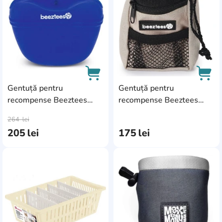
Gentuță pentru
Gentuță pentru
recompense Beeztees
recompense Beeztees
AddCardToCart
AddC
Treat Bag Blue (644005)
Ordena (644009)
264
lei
205
lei
175
lei
AddCardToFavourite
Add