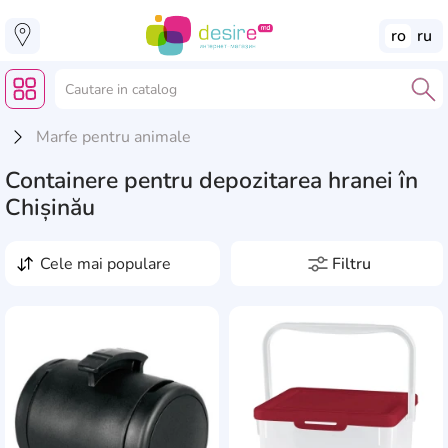
ro
ru
Marfe pentru animale
Containere pentru depozitarea hranei în
Chișinău
cele mai populare
Filtru
Preț, lei
de la
pînă la
Producători
AddCardToFavourite
Add
Beeztees
3
Volume, l
Bytplast
8
1.8
1