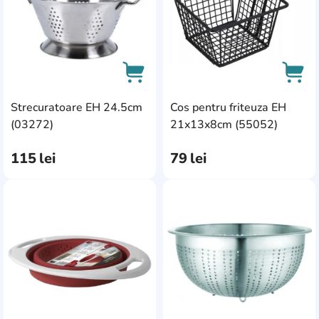
Strecuratoare EH 24.5cm
Cos pentru friteuza EH
AddCardToCart
AddC
(03272)
21x13x8cm (55052)
115
lei
79
lei
AddCardToFavourite
Add