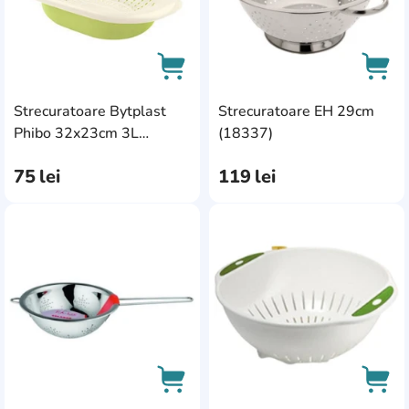
Strecuratoare Bytplast
Strecuratoare EH 29cm
AddCardToCart
AddC
Phibo 32x23cm 3L
(18337)
(45612)
75
lei
119
lei
AddCardToFavourite
Add