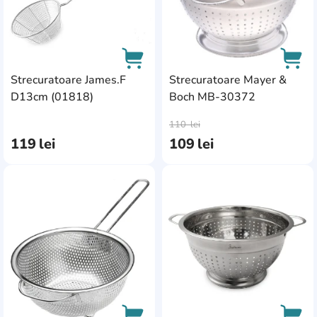
Strecuratoare James.F
Strecuratoare Mayer &
D13cm (01818)
Boch MB-30372
AddCardToCart
AddC
110
lei
119
lei
109
lei
AddCardToFavourite
Add