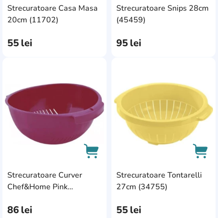
Strecuratoare Casa Masa
Strecuratoare Snips 28cm
AddCardToCart
AddC
20cm (11702)
(45459)
55
lei
95
lei
AddCardToFavourite
Add
Strecuratoare Curver
Strecuratoare Tontarelli
AddCardToCart
AddC
Chef&Home Pink
27cm (34755)
(193938)
86
lei
55
lei