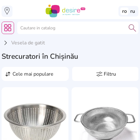
ro
ru
Vesela de gatit
Strecuratori în Chișinău
cele mai populare
Filtru
Preț, lei
de la
pînă la
Producători
AddCardToFavourite
Add
Apollo
1
Volumul, l
Banquet
1
de la
pînă la
Bytplast
2
Diametru, cm