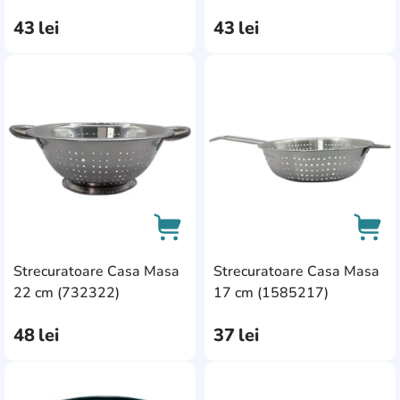
43
lei
43
lei
AddCardToFavourite
Add
Strecuratoare Casa Masa
Strecuratoare Casa Masa
AddCardToCart
AddC
22 cm (732322)
17 cm (1585217)
48
lei
37
lei
AddCardToFavourite
Add