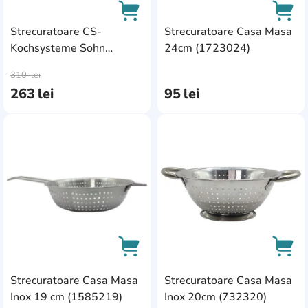
Strecuratoare CS-
Strecuratoare Casa Masa
Kochsysteme Sohn
24cm (1723024)
AddCardToCart
AddC
Coimbra (28015) 28cm
310
lei
263
lei
95
lei
AddCardToFavourite
Add
Strecuratoare Casa Masa
Strecuratoare Casa Masa
AddCardToCart
AddC
Inox 19 cm (1585219)
Inox 20cm (732320)