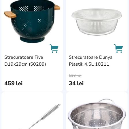
Strecuratoare Five
Strecuratoare Dunya
D19x29cm (50289)
Plastik 4.5L 10211
AddCardToCart
AddC
128
lei
459
lei
34
lei
AddCardToFavourite
Add