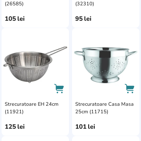
Snips
1
AddCardToCart
AddC
alb
4
(26585)
(32310)
Tontarelli
1
105
lei
95
lei
AddCardToFavourite
Add
Strecuratoare EH 24cm
Strecuratoare Casa Masa
AddCardToCart
AddC
(11921)
25cm (11715)
125
lei
101
lei