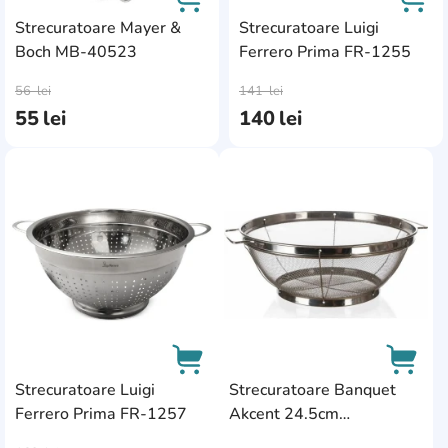
Strecuratoare Mayer &
Strecuratoare Luigi
Boch MB-40523
Ferrero Prima FR-1255
AddCardToCart
AddC
56
lei
141
lei
55
lei
140
lei
AddCardToFavourite
AddC
Strecuratoare Luigi
Strecuratoare Banquet
Ferrero Prima FR-1257
Akcent 24.5cm
AddCardToCart
AddCa
(28500973)