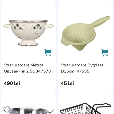
AddCardToFavourite
Add
Strecuratoare Metrot
Strecuratoare Bytplast
AddCardToCart
AddC
Одуванчик 2.5L 347578
D15cm (47555)
490
lei
45
lei
AddCardToFavourite
Add