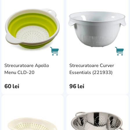
AddCardToFavourite
Add
Strecuratoare Apollo
Strecuratoare Curver
AddCardToCart
AddC
Menu CLD-20
Essentials (221933)
60
lei
96
lei
AddCardToFavourite
Add