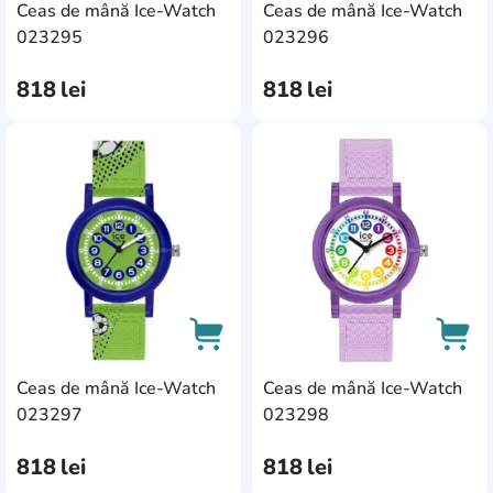
Ceas de mână Ice-Watch
Ceas de mână Ice-Watch
AddCardToCart
AddC
023295
023296
818
lei
818
lei
AddCardToFavourite
Add
Ceas de mână Ice-Watch
Ceas de mână Ice-Watch
AddCardToCart
AddC
023297
023298
818
lei
818
lei