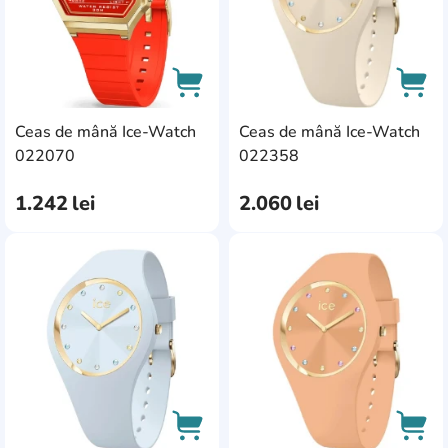
Ceas de mână Ice-Watch
Ceas de mână Ice-Watch
AddCardToCart
AddC
022070
022358
1.242
lei
2.060
lei
AddCardToFavourite
Add