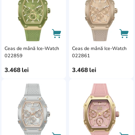
Ceas de mână Ice-Watch
Ceas de mână Ice-Watch
AddCardToCart
AddC
022859
022861
3.468
lei
3.468
lei
AddCardToFavourite
Add