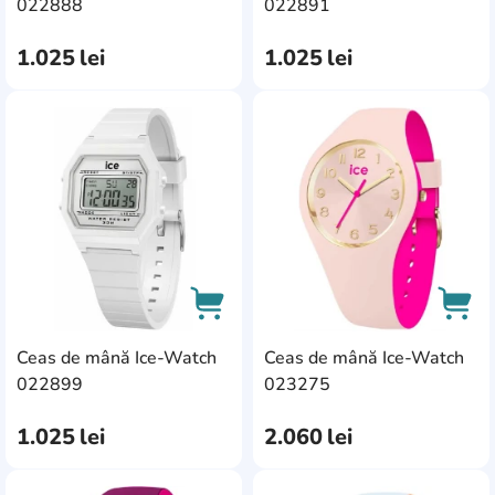
AddCardToCart
AddC
022888
022891
1.025
lei
1.025
lei
AddCardToFavourite
Add
Ceas de mână Ice-Watch
Ceas de mână Ice-Watch
AddCardToCart
AddC
022899
023275
1.025
lei
2.060
lei