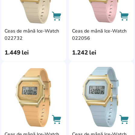
Swiss Military
Hanowa
69
Timex
117
Ceas de mână Ice-Watch
Ceas de mână Ice-Watch
AddCardToCart
AddC
022732
022056
Zippo
5
1.449
lei
1.242
lei
AddCardToFavourite
Add
Ceas de mână Ice-Watch
Ceas de mână Ice-Watch