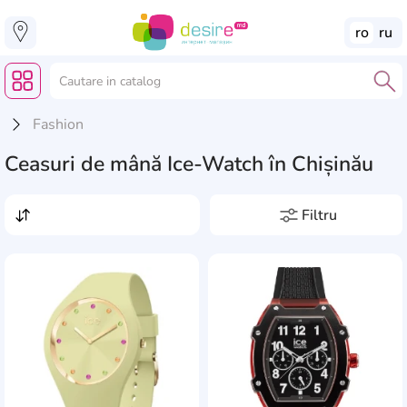
ro
ru
Fashion
Ceasuri de mână Ice-Watch în Chișinău
Filtru
Preț, lei
de la
pînă la
Producători
AddCardToFavourite
Add
Anne Klein
274
Rezistență la apă, m
Appella
27
5
0
Armani Exchange
136
Tip