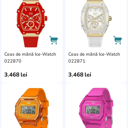
Ceas de mână Ice-Watch
Ceas de mână Ice-Watch
AddCardToCart
AddC
022870
022871
3.468
lei
3.468
lei
AddCardToFavourite
Add