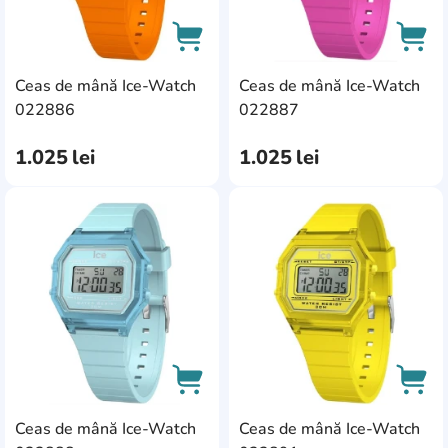
Ceas de mână Ice-Watch
Ceas de mână Ice-Watch
AddCardToCart
AddC
022886
022887
1.025
lei
1.025
lei
AddCardToFavourite
Add
Ceas de mână Ice-Watch
Ceas de mână Ice-Watch