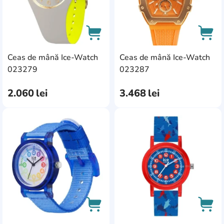
Ceas de mână Ice-Watch
Ceas de mână Ice-Watch
AddCardToCart
AddC
023279
023287
2.060
lei
3.468
lei
AddCardToFavourite
Add