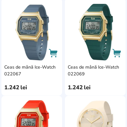
AddCardToFavourite
Add
Ceas de mână Ice-Watch
Ceas de mână Ice-Watch
AddCardToCart
AddC
022067
022069
1.242
lei
1.242
lei
AddCardToFavourite
Add