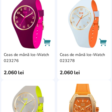
AddCardToFavourite
Add
Ceas de mână Ice-Watch
Ceas de mână Ice-Watch
AddCardToCart
AddC
023276
023278
2.060
lei
2.060
lei
AddCardToFavourite
Add