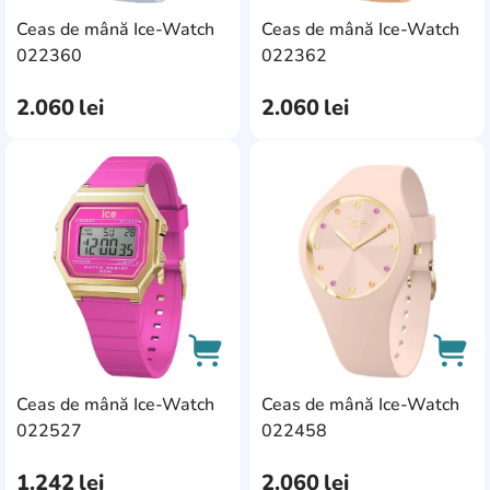
Ceas de mână Ice-Watch
Ceas de mână Ice-Watch
AddCardToCart
AddC
022360
022362
2.060
lei
2.060
lei
AddCardToFavourite
Add
Ceas de mână Ice-Watch
Ceas de mână Ice-Watch
AddCardToCart
AddC
022527
022458
1.242
lei
2.060
lei