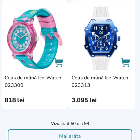
AddCardToFavourite
AddC
Ceas de mână Ice-Watch
Ceas de mână Ice-Watch
AddCardToCart
AddCa
023300
023313
818
lei
3.095
lei
Vizualizat
50
din
99
Mai arăta