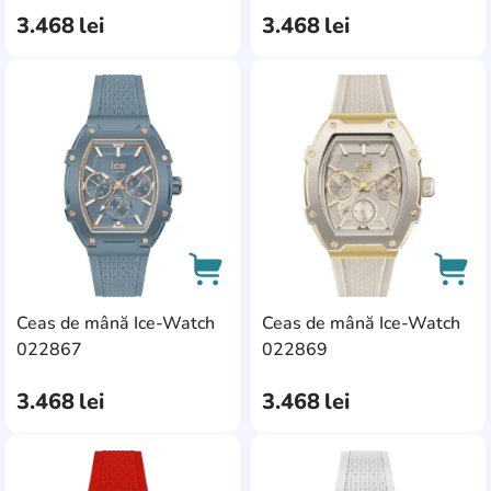
3.468
lei
3.468
lei
AddCardToFavourite
Add
Ceas de mână Ice-Watch
Ceas de mână Ice-Watch
AddCardToCart
AddC
022867
022869
3.468
lei
3.468
lei
AddCardToFavourite
Add