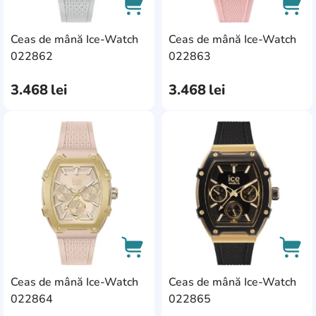
Ceas de mână Ice-Watch
Ceas de mână Ice-Watch
AddCardToCart
AddC
022862
022863
3.468
lei
3.468
lei
AddCardToFavourite
Add
Ceas de mână Ice-Watch
Ceas de mână Ice-Watch
AddCardToCart
AddC
022864
022865