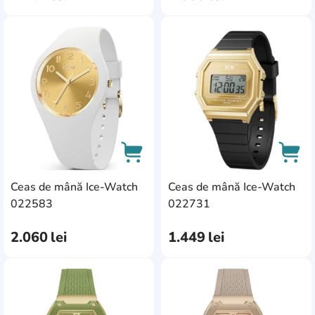
AddCardToFavourite
Add
Ceas de mână Ice-Watch
Ceas de mână Ice-Watch
AddCardToCart
AddC
022583
022731
2.060
lei
1.449
lei
AddCardToFavourite
Add