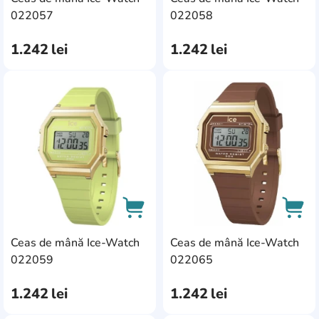
AddCardToCart
AddC
022057
022058
1.242
lei
1.242
lei
AddCardToFavourite
Add
Ceas de mână Ice-Watch
Ceas de mână Ice-Watch
AddCardToCart
AddC
022059
022065
1.242
lei
1.242
lei