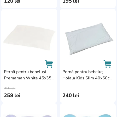
120
lei
195
lei
AddCardToFavourite
Add
Pernă pentru bebeluși
Pernă pentru bebeluși
Premaman White 45x35
Holala Kids Slim 40x60cm
AddCardToCart
AddC
(PCIA8U-CCC-UNQ)
White
316
lei
259
lei
240
lei
AddCardToFavourite
Add