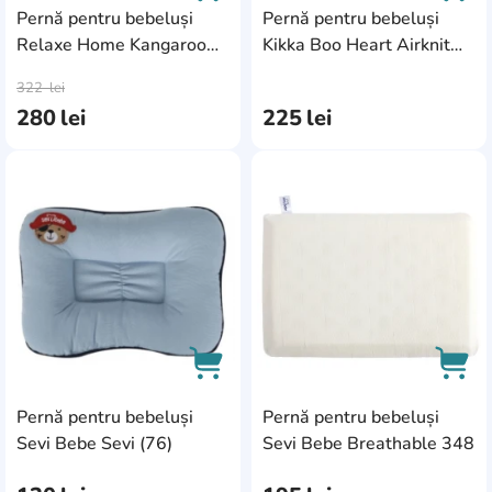
Pernă pentru bebeluși
Pernă pentru bebeluși
Relaxe Home Kangaroo
Kikka Boo Heart Airknit
AddCardToCart
AddC
Baby 40x60 (019804)
Grey (31106010140)
322
lei
280
lei
225
lei
AddCardToFavourite
Add
Pernă pentru bebeluși
Pernă pentru bebeluși
AddCardToCart
AddC
Sevi Bebe Sevi (76)
Sevi Bebe Breathable 348