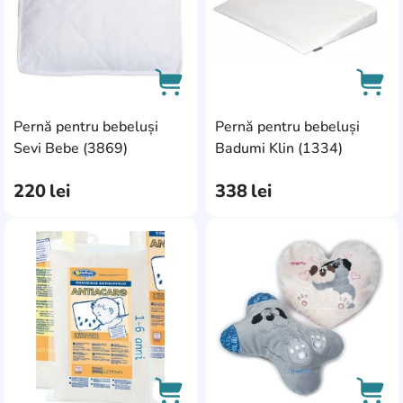
45x30x11
0
45x35x4
1
45x35x5
1
45x35x7
Pernă pentru bebeluși
Pernă pentru bebeluși
1
AddCardToCart
AddC
Sevi Bebe (3869)
Badumi Klin (1334)
50x30
3
220
lei
338
lei
50x30x5,5
1
50x70
2
AddCardToFavourite
Add
55x35
1
59x35x9
1
60x35
3
60x36x7,5
1
60x40
6