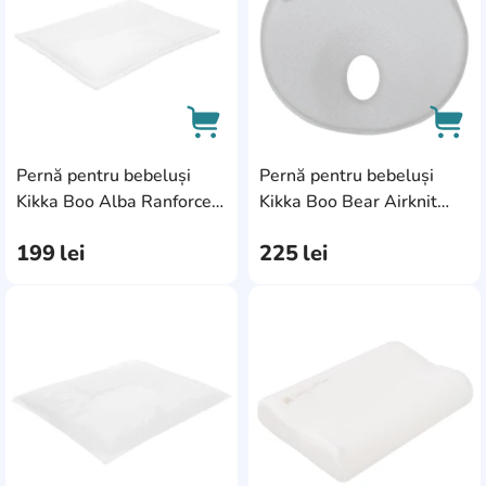
Pernă pentru bebeluși
Pernă pentru bebeluși
AddCardToCart
AddC
Kikka Boo Alba Ranforce
Kikka Boo Bear Airknit
(41304060053)
Grey (31106010138)
199
lei
225
lei
AddCardToFavourite
Add