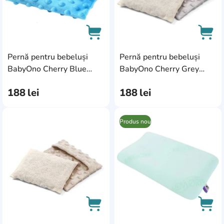
Pernă pentru bebeluși
Pernă pentru bebeluși
AddCardToCart
AddC
BabyOno Cherry Blue
BabyOno Cherry Grey
(0796/03)
(0796/02)
188
lei
188
lei
Produs nou
AddCardToFavourite
Add