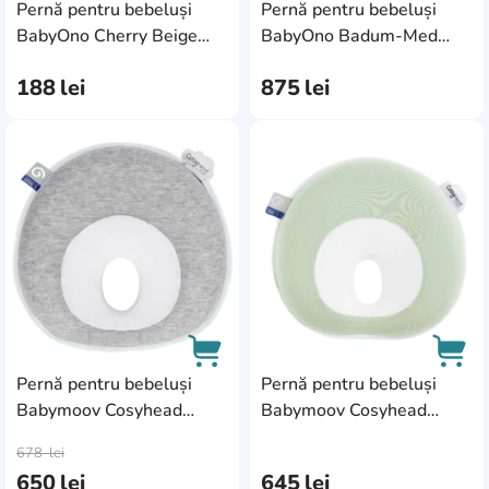
Pernă pentru bebeluși
Pernă pentru bebeluși
AddCardToCart
AddC
BabyOno Cherry Beige
BabyOno Badum-Med
(0796/05)
Classic Varius Kids+ Aloe
188
lei
875
lei
Vera (1381)
AddCardToFavourite
Add
Pernă pentru bebeluși
Pernă pentru bebeluși
Babymoov Cosyhead
Babymoov Cosyhead
AddCardToCart
AddC
Fresh Smokey (A050233)
Fresh Sage Green
678
lei
(A050234)
650
lei
645
lei