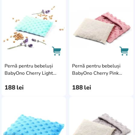
AddCardToFavourite
Add
Pernă pentru bebeluși
Pernă pentru bebeluși
AddCardToCart
AddC
BabyOno Cherry Light
BabyOno Cherry Pink
Blue (0796/04)
(0796/01)
188
lei
188
lei
AddCardToFavourite
Add