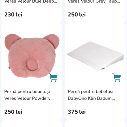
AddCardToCart
AddC
Veres Velour Blue Deep
Veres Velour Grey Taup
(140.1.06)
(140.1.04)
230
lei
250
lei
AddCardToFavourite
Add
Pernă pentru bebeluși
Pernă pentru bebeluși
AddCardToCart
AddC
Veres Velour Powdery
BabyOno Klin Badum
24x27 (140.1.10)
(1333)
250
lei
375
lei