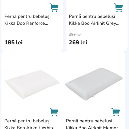
Pernă pentru bebeluși
Pernă pentru bebeluși
Kikka Boo Ranforce
Kikka Boo Airknit Grey
AddCardToCart
AddC
(41304060054)
(31106010143)
283
lei
185
lei
269
lei
AddCardToFavourite
AddC
Pernă pentru bebeluși
Pernă pentru bebeluși
Kikka Boo Airknit White
Kikka Boo Airknit Memory