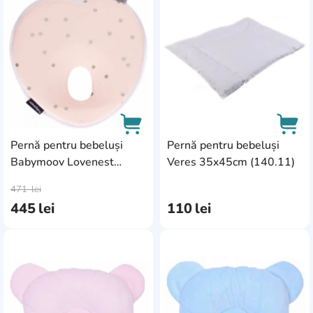
AddCardToFavourite
Add
Pernă pentru bebeluși
Pernă pentru bebeluși
Babymoov Lovenest
Veres 35x45cm (140.11)
AddCardToCart
AddC
Original Pink (A050230)
471
lei
445
lei
110
lei
AddCardToFavourite
Add