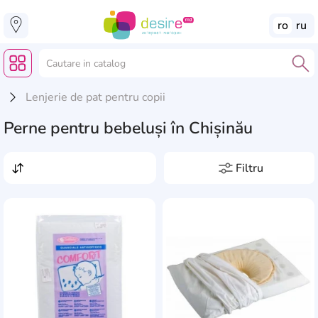
ro
ru
Lenjerie de pat pentru copii
Perne pentru bebeluși în Chișinău
Filtru
Preț, lei
de la
pînă la
Producători
AddCardToFavourite
Add
Akuku
1
Formă
BabyJem
2
cireașă
1
Babymoov
6
Utilizarea