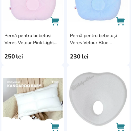
Pernă pentru bebeluși
Pernă pentru bebeluși
AddCardToCart
AddC
Veres Velour Pink Light
Veres Velour Blue
(140.1.07)
Medium (140.1.05)
250
lei
230
lei
AddCardToFavourite
Add