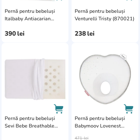
60x40x7
1
Pernă pentru bebeluși
Pernă pentru bebeluși
AddCardToCart
AddC
Italbaby Antiacarian
Venturelli Tristy (870021)
60x45x9/1
1
(020.3100)
90x15
1
390
lei
238
lei
90x90x15
3
AddCardToFavourite
Add
Pernă pentru bebeluși
Pernă pentru bebeluși
Sevi Bebe Breathable
Babymoov Lovenest
AddCardToCart
AddC
Pillow (151)
Original White (A050215)
471
lei