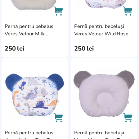
Pernă pentru bebeluși
Pernă pentru bebeluși
AddCardToCart
AddC
Veres Velour Milk
Veres Velour Wild Rose
(140.1.01)
(140.1.08)
250
lei
250
lei
AddCardToFavourite
Add
Pernă pentru bebeluși
Pernă pentru bebeluși