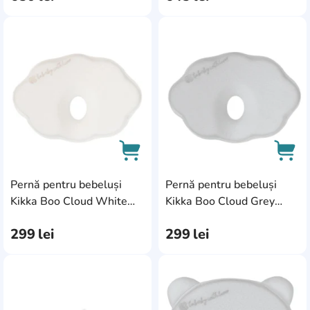
AddCardToFavourite
Add
Pernă pentru bebeluși
Pernă pentru bebeluși
AddCardToCart
AddC
Kikka Boo Cloud White
Kikka Boo Cloud Grey
KB.111032
(31106010141)
299
lei
299
lei
AddCardToFavourite
Add