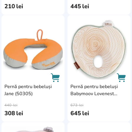
210
lei
445
lei
AddCardToFavourite
Add
Pernă pentru bebeluși
Pernă pentru bebeluși
Jane (50305)
Babymoov Lovenest
AddCardToCart
AddC
Original Natural Care
440
lei
673
lei
(A050227)
308
lei
645
lei