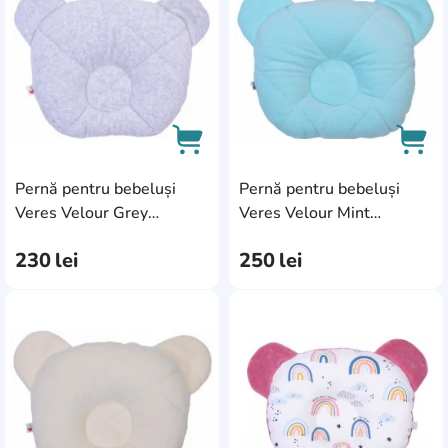
Pernă pentru bebeluși
Pernă pentru bebeluși
AddCardToCart
AddC
Veres Velour Grey
Veres Velour Mint
Melange (140.1.03)
(140.1.02)
230
lei
250
lei
AddCardToFavourite
Add