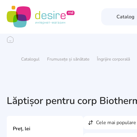
Catalog
Catalogul
Frumusețe și sănătate
Îngrijire corporală
Lăptișor pentru corp Biother
cele mai populare
Preț, lei