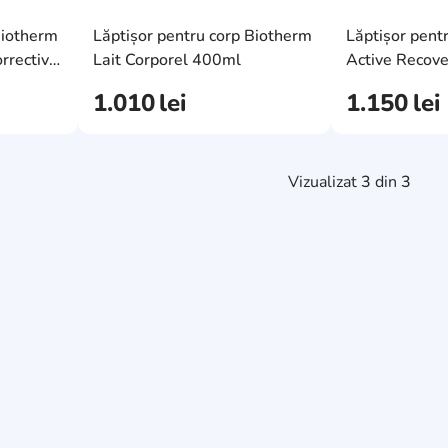
AddCardToFavourite
AddCardToFavourit
Biotherm
Lăptișor pentru corp Biotherm
Lăptișor pent
AddCardToCart
AddCardToCart
rrective
Lait Corporel 400ml
Active Recov
1.010
lei
1.150
lei
Vizualizat
3
din
3