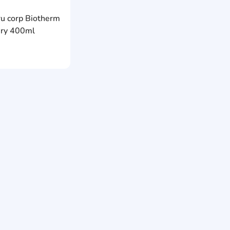
e
AddCardToFavourite
ru corp Biotherm
AddCardToCart
ery 400ml