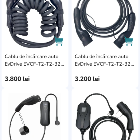
Cablu de încărcare auto
Cablu de încărcare auto
AddCardToCart
AddC
EvDrive EVCF-T2-T2-32-
EvDrive EVCF-T2-T2-32-
3F
1F
3.800
lei
3.200
lei
AddCardToFavourite
Add