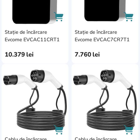
Stație de încărcare
Stație de încărcare
AddCardToCart
AddC
Evcome EVCAC11CRT1
Evcome EVCAC7CR7T1
10.379
lei
7.760
lei
AddCardToFavourite
Add
Cablu de încărcare
Cablu de încărcare