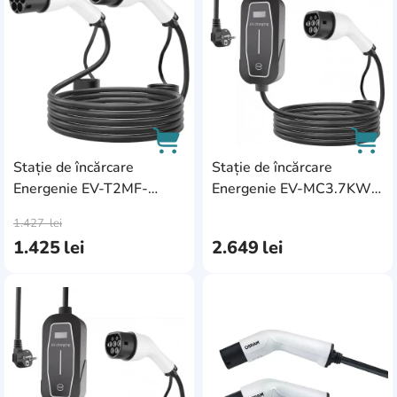
Stație de încărcare
Stație de încărcare
Energenie EV-T2MF-
Energenie EV-MC3.7KW-
AddCardToCart
AddC
11KW-4M
10M
1.427
lei
1.425
lei
2.649
lei
AddCardToFavourite
Add