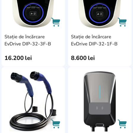
Stație de încărcare
Stație de încărcare
AddCardToCart
AddC
EvDrive DIP-32-3F-B
EvDrive DIP-32-1F-B
16.200
lei
8.600
lei
AddCardToFavourite
Add