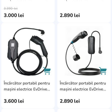
AddCardToCart
AddC
16S-TESLA
16S-T1
3.390
lei
3.000
lei
2.890
lei
AddCardToFavourite
Add
Încărcător portabil pentru
Încărcător portabil pentru
AddCardToCart
AddC
mașini electrice EvDrive
mașini electrice EvDrive
EVI-T1-16-1F-A
16S-T2
3.600
lei
2.890
lei