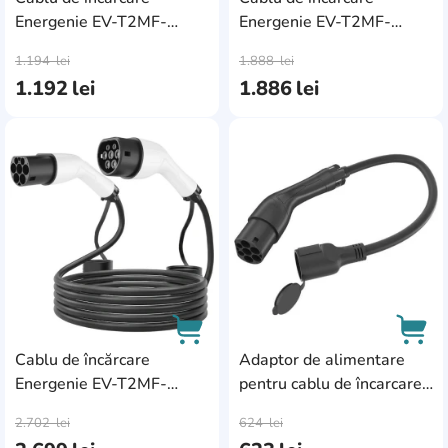
Energenie EV-T2MF-
Energenie EV-T2MF-
AddCardToCart
AddC
3.7KW-4M
11KW-8M
1.194
lei
1.888
lei
1.192
lei
1.886
lei
AddCardToFavourite
Add
Cablu de încărcare
Adaptor de alimentare
Energenie EV-T2MF-
pentru cablu de încarcare
AddCardToCart
AddC
22KW-8M
Energenie EV-T2MACF-
2.702
lei
624
lei
3.7KW-0.5M