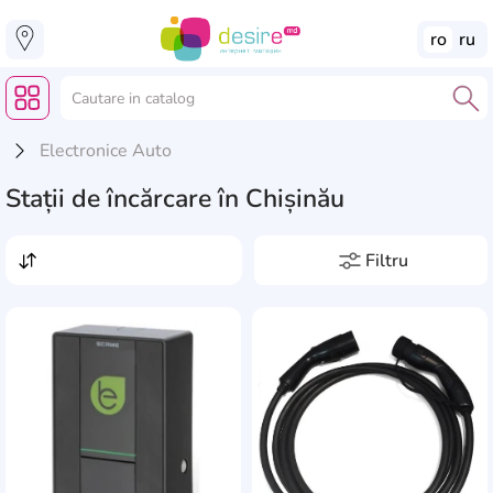
ro
ru
Electronice Auto
Stații de încărcare în Chișinău
Filtru
Preț, lei
de la
pînă la
Producători
AddCardToFavourite
Add
Energenie
9
Tensiune nominală, V
Evcome
48
400
18
EvDrive
50
Max. putere, kW