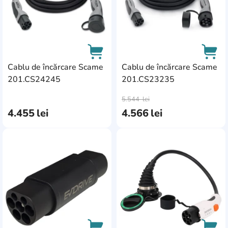
Cablu de încărcare Scame
Cablu de încărcare Scame
201.CS24245
201.CS23235
AddCardToCart
AddC
5.544
lei
4.455
lei
4.566
lei
AddCardToFavourite
Add