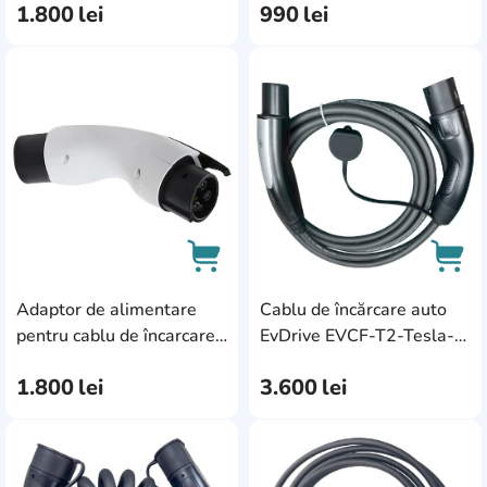
1.800
lei
990
lei
AddCardToFavourite
Add
Adaptor de alimentare
Cablu de încărcare auto
AddCardToCart
AddC
pentru cablu de încarcare
EvDrive EVCF-T2-Tesla-
EvDrive MA-T2-T1-C
32-1F
1.800
lei
3.600
lei
AddCardToFavourite
Add