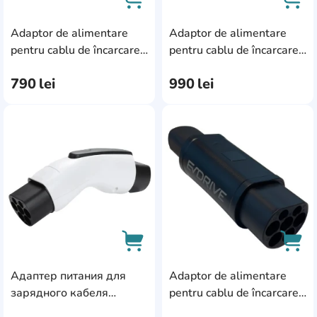
Adaptor de alimentare
Adaptor de alimentare
AddCardToCart
AddC
pentru cablu de încarcare
pentru cablu de încarcare
EvDrive T2-GBT-B
EvDrive DA-T2P-GBT-32-
790
lei
990
lei
3F
AddCardToFavourite
Add
Адаптер питания для
Adaptor de alimentare
AddCardToCart
AddC
зарядного кабеля
pentru cablu de încarcare
EvDrive MA-T2-GBT-C
EvDrive T2-TESLA-B