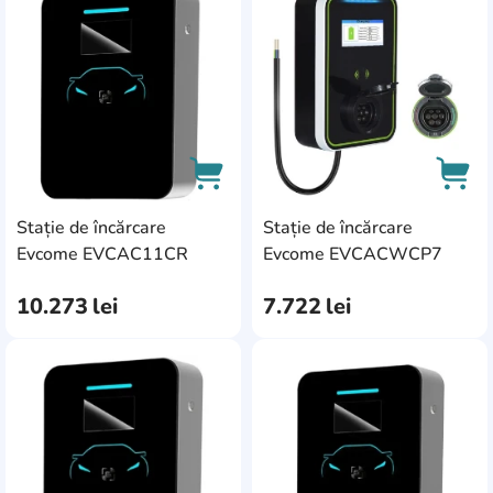
AddCardToFavourite
Add
RFID
25
Masurator de putere
2
Stație de încărcare
Stație de încărcare
AddCardToCart
AddC
Evcome EVCAC11CR
Evcome EVCACWCP7
10.273
lei
7.722
lei
AddCardToFavourite
Add