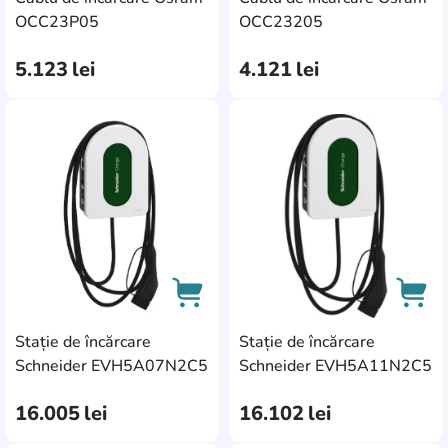
AddCardToCart
AddC
OCC23P05
OCC23205
5.123
lei
4.121
lei
AddCardToFavourite
Add
Stație de încărcare
Stație de încărcare
AddCardToCart
AddC
Schneider EVH5A07N2C5
Schneider EVH5A11N2C5
16.005
lei
16.102
lei