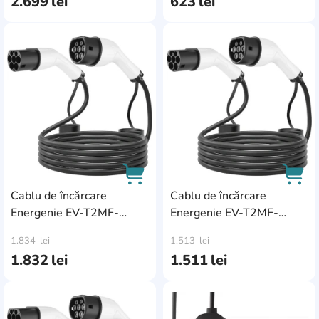
2.699
lei
623
lei
AddCardToFavourite
Add
Cablu de încărcare
Cablu de încărcare
Energenie EV-T2MF-
Energenie EV-T2MF-
AddCardToCart
AddC
22KW-4M
3.7KW-8M
1.834
lei
1.513
lei
1.832
lei
1.511
lei
AddCardToFavourite
Add