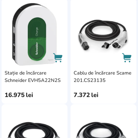
AddCardToFavourite
Add
Stație de încărcare
Cablu de încărcare Scame
AddCardToCart
AddC
Schneider EVH5A22N2S
201.CS23135
16.975
lei
7.372
lei
AddCardToFavourite
Add