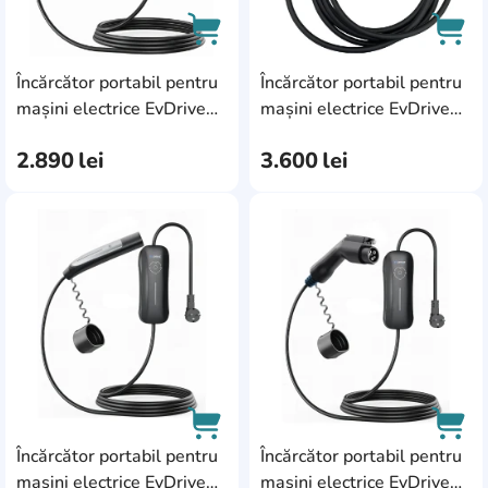
Încărcător portabil pentru
Încărcător portabil pentru
AddCardToCart
AddC
mașini electrice EvDrive
mașini electrice EvDrive
EVDRIVE-16S-GBT
EVI-GBT-16-1F-A
2.890
lei
3.600
lei
AddCardToFavourite
Add
Încărcător portabil pentru
Încărcător portabil pentru
mașini electrice EvDrive
mașini electrice EvDrive