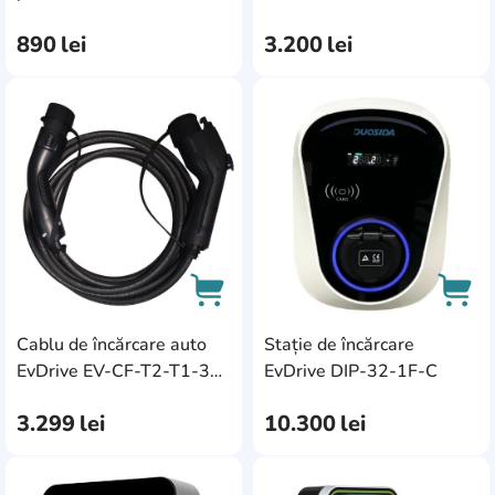
Comunicarea cu telefonul
3
cablu
31
EvDrive T2-GBT-3P
32-B
Type 2
56
Tesla
Bluetooth
890
lei
3.200
lei
3
2
adaptor
14
Tipul curent
Wi-Fi
30
stație de încărcare
76
variabil
119
AddCardToFavourite
Add
Opțiuni
Capac
58
Senzor de scurgere
DC
2
Cablu inclus
78
Blocare statie la
Cablu de încărcare auto
Stație de încărcare
distanta
2
AddCardToCart
AddC
EvDrive EV-CF-T2-T1-32-
EvDrive DIP-32-1F-C
Indicator de încărcare
67
B
3.299
lei
10.300
lei
Reglarea puterii
3
Ecran color
6