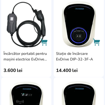
AddCardToFavourite
Add
Încărcător portabil pentru
Stație de încărcare
AddCardToCart
AddC
mașini electrice EvDrive
EvDrive DIP-32-3F-A
EVI-T2-16-1F-A
3.600
lei
14.400
lei
AddCardToFavourite
Add