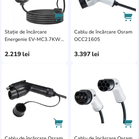
Stație de încărcare
Cablu de încărcare Osram
AddCardToCart
AddC
Energenie EV-MC3.7KW-
OCC21605
5M
2.219
lei
3.397
lei
AddCardToFavourite
Add
Cablu de încărcare Osram
Cablu de încărcare Osram