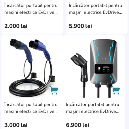
Încărcător portabil pentru
Încărcător portabil pentru
AddCardToCart
AddC
mașini electrice EvDrive
mașini electrice EvDrive
EV-T2-T2-7KW
EV-T2-32A
2.000
lei
5.900
lei
AddCardToFavourite
AddC
Încărcător portabil pentru
Încărcător portabil pentru
AddCardToCart
AddCa
mașini electrice EvDrive
mașini electrice EvDrive
EV-T2-GBT-22KW
EV-T1-32B
3.000
lei
6.900
lei