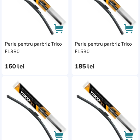
Perie pentru parbriz Trico
Perie pentru parbriz Trico
AddCardToCart
AddC
FL380
FL530
160
lei
185
lei
AddCardToFavourite
Add