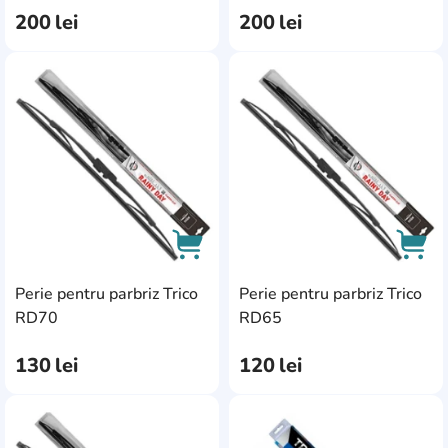
200
lei
200
lei
AddCardToFavourite
Add
Perie pentru parbriz Trico
Perie pentru parbriz Trico
AddCardToCart
AddC
RD70
RD65
130
lei
120
lei
AddCardToFavourite
Add