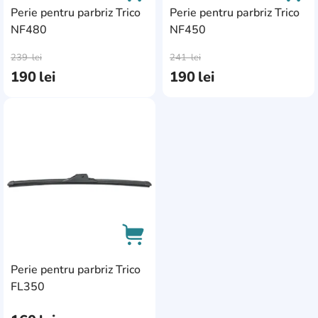
Perie pentru parbriz Trico
Perie pentru parbriz Trico
NF480
NF450
AddCardToCart
AddC
239
lei
241
lei
190
lei
190
lei
AddCardToFavourite
Perie pentru parbriz Trico
AddCardToCart
FL350