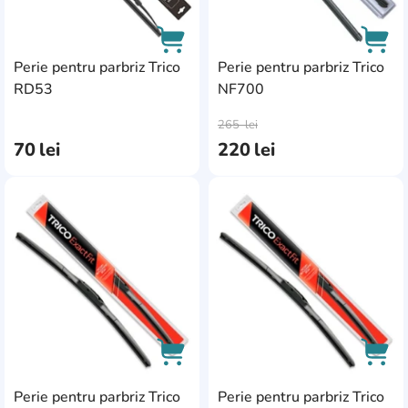
Perie pentru parbriz Trico
Perie pentru parbriz Trico
RD53
NF700
AddCardToCart
AddC
265
lei
70
lei
220
lei
AddCardToFavourite
Add
Perie pentru parbriz Trico
Perie pentru parbriz Trico