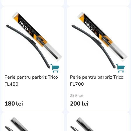
AddCardToFavourite
Add
Perie pentru parbriz Trico
Perie pentru parbriz Trico
FL480
FL700
AddCardToCart
AddC
239
lei
180
lei
200
lei
AddCardToFavourite
Add