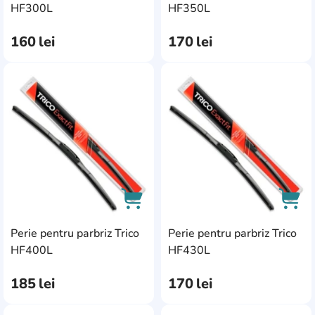
AddCardToCart
AddC
HF300L
HF350L
160
lei
170
lei
AddCardToFavourite
Add
Perie pentru parbriz Trico
Perie pentru parbriz Trico
AddCardToCart
AddC
HF400L
HF430L
185
lei
170
lei