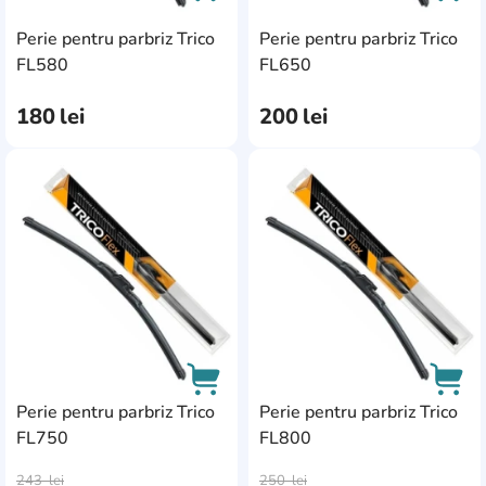
Perie pentru parbriz Trico
Perie pentru parbriz Trico
AddCardToCart
AddC
FL580
FL650
180
lei
200
lei
AddCardToFavourite
Add
Perie pentru parbriz Trico
Perie pentru parbriz Trico
FL750
FL800
AddCardToCart
AddC
243
lei
250
lei