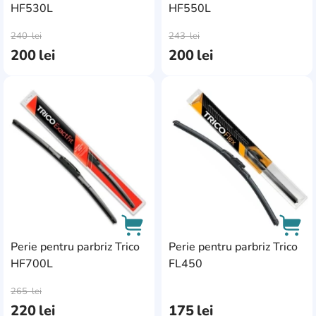
HF530L
HF550L
AddCardToCart
AddC
0
530
4
240
lei
243
lei
600
1
200
lei
200
lei
0
0
430
1
0
0
0
0
0
0
0
0
0
AddCardToFavourite
Add
Perie pentru parbriz Trico
Perie pentru parbriz Trico
HF700L
FL450
AddCardToCart
AddC
265
lei
220
lei
175
lei