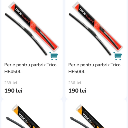
AddCardToFavourite
Add
Perie pentru parbriz Trico
Perie pentru parbriz Trico
HF450L
HF500L
AddCardToCart
AddC
239
lei
236
lei
190
lei
190
lei
AddCardToFavourite
Add