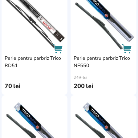
Perie pentru parbriz Trico
Perie pentru parbriz Trico
RD51
NF550
AddCardToCart
AddC
249
lei
70
lei
200
lei
AddCardToFavourite
Add