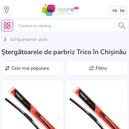
ro
ru
Echipamente auto
Ștergătoarele de parbriz Trico în Chișinău
cele mai populare
Filtru
Preț, lei
de la
pînă la
Producători
1
AddCardToFavourite
Add
Carlife
14
Lungimea 1, mm
Catol
3
0
480
3
Continental
84
Lungimea 2, mm