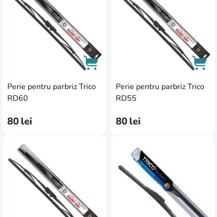
Perie pentru parbriz Trico
Perie pentru parbriz Trico
AddCardToCart
AddC
RD60
RD55
80
lei
80
lei
AddCardToFavourite
Add