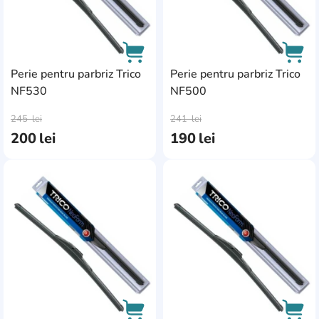
Perie pentru parbriz Trico
Perie pentru parbriz Trico
NF530
NF500
AddCardToCart
AddC
245
lei
241
lei
200
lei
190
lei
AddCardToFavourite
Add