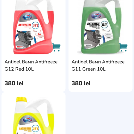
AddCardToFavourite
Add
Wolver
6
Yuko
5
Zzima
6
Аляска
10
Вамп
9
Antigel Вамп Antifreeze
Antigel Вамп Antifreeze
МФК
2
AddCardToCart
AddC
G12 Red 10L
G11 Green 10L
Полярный Круг
9
380
lei
380
lei
AddCardToFavourite