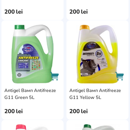
Niagara
17
200
lei
200
lei
NordWay
3
North Sea Lubricants
2
AddCardToFavourite
Add
Nowax
3
Opet
1
Pilots
1
Repsol
3
Rowe
4
Antigel Вамп Antifreeze
Antigel Вамп Antifreeze
Sobol
4
AddCardToCart
AddC
G11 Green 5L
G11 Yellow 5L
Sputnik
2
200
lei
200
lei
Toyota
4
Venol
1