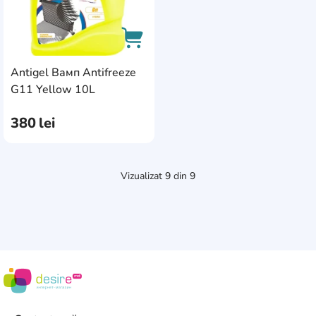
Antigel Вамп Antifreeze
AddCardToCart
G11 Yellow 10L
380
lei
Vizualizat
9
din
9