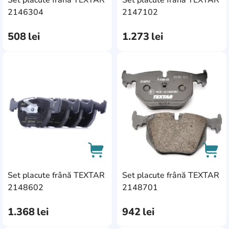
AddCardToCart
AddC
2146304
2147102
508
lei
1.273
lei
AddCardToFavourite
Add
Set placute frână TEXTAR
Set placute frână TEXTAR
AddCardToCart
AddC
2148602
2148701
1.368
lei
942
lei