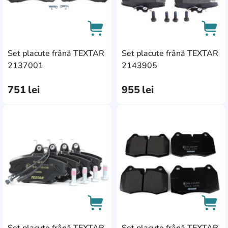
Set placute frână TEXTAR
Set placute frână TEXTAR
AddCardToCart
AddC
2137001
2143905
751
lei
955
lei
AddCardToFavourite
Add
Set placute frână TEXTAR
Set placute frână TEXTAR