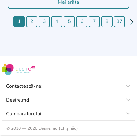
Mai arăta
1
2
3
4
5
6
7
8
37
Contactează-ne:
Desire.md
Cumparatorului
©
2010 — 2026 Desire.md (Chişinău)