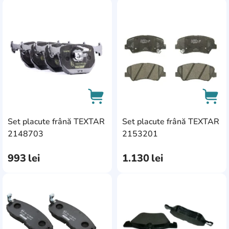
AddCardToFavourite
Add
Set placute frână TEXTAR
Set placute frână TEXTAR
AddCardToCart
AddC
2148703
2153201
993
lei
1.130
lei
AddCardToFavourite
Add