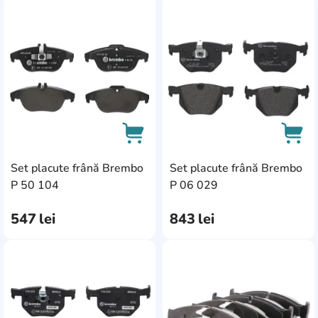
Great Wall
4
AddCardToFavourite
Add
Jaguar
17
BMW
182
Chevrolet
43
Isuzu
3
Mercedes-Benz
275
Tata
1
Set placute frână Brembo
Set placute frână Brembo
AddCardToCart
AddC
P 50 104
P 06 029
Emgrand
1
Fengshen
1
547
lei
843
lei
Huyndai
1
Kia
116
AddCardToFavourite
Add
Maserati
1
Faw
2