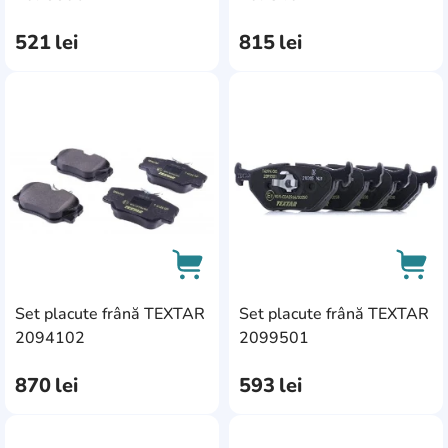
521
lei
815
lei
AddCardToFavourite
Add
Set placute frână TEXTAR
Set placute frână TEXTAR
AddCardToCart
AddC
2094102
2099501
870
lei
593
lei