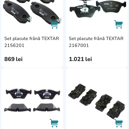
Set placute frână TEXTAR
Set placute frână TEXTAR
AddCardToCart
AddC
2156201
2167001
869
lei
1.021
lei
AddCardToFavourite
Add