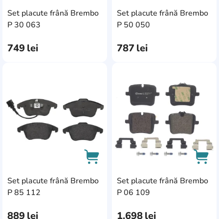
Set placute frână Brembo
Set placute frână Brembo
0446502270
1
AddCardToCart
AddC
P 30 063
P 50 050
Baic
1
749
lei
787
lei
Mersedes-Benz
2
Pontiac
8
AddCardToFavourite
Add
Rolls-Royce
1
Rover
6
Ssangyong
5
CHRYSLER
16
Dodge
8
Fengxing
1
Set placute frână Brembo
Set placute frână Brembo
AddCardToCart
AddC
P 85 112
P 06 109
Man
2
Acura
889
lei
1.698
lei
6