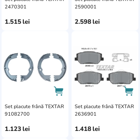
0446502310
1
AddCardToCart
AddC
2470301
2590001
Alpina
4
1.515
lei
2.598
lei
Alpine
2
Cadillac
5
AddCardToFavourite
Add
Jeep
16
Vauxhall
37
Volvo
78
VW
15
Ciroen
1
Citroen
104
Set placute frână TEXTAR
Set placute frână TEXTAR
AddCardToCart
AddC
91082700
2636901
Citroën
18
1.123
lei
1.418
lei
Fiat
61