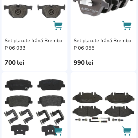
Ford
135
Lynk&Co
1
Piaggio
1
Set placute frână Brembo
Set placute frână Brembo
Renault Trucks
1
AddCardToCart
AddC
P 06 033
P 06 055
Saab
7
700
lei
990
lei
Wiesmann
2
Baic Weiwang
1
AddCardToFavourite
Add
Mg
7
Nissan
102
Polestar
1
Samsung
2
Volkswagen
234