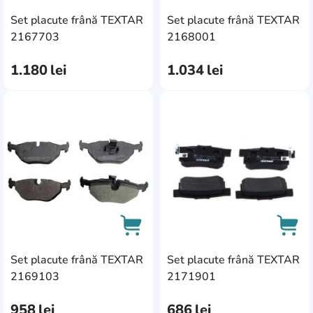
Set placute frână TEXTAR
Set placute frână TEXTAR
AddCardToCart
AddC
2167703
2168001
1.180
lei
1.034
lei
AddCardToFavourite
Add
Set placute frână TEXTAR
Set placute frână TEXTAR
AddCardToCart
AddC
2169103
2171901
958
lei
686
lei