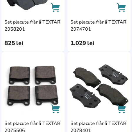
Set placute frână TEXTAR
Set placute frână TEXTAR
AddCardToCart
AddC
2058201
2074701
825
lei
1.029
lei
AddCardToFavourite
Add
Set placute frână TEXTAR
Set placute frână TEXTAR
AddCardToCart
AddC
2075506
2078401