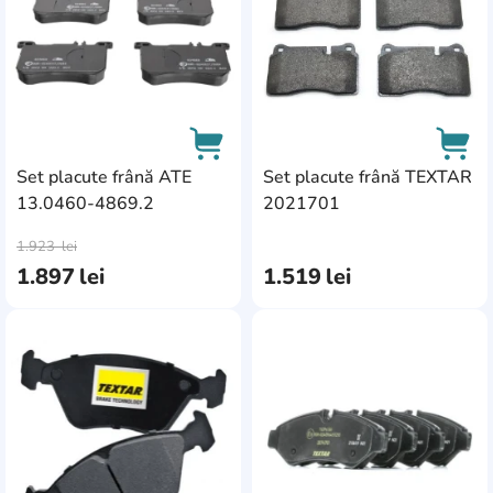
Infiniti
9
Iveco
5
Landwind
1
Naza
2
Set placute frână ATE
Set placute frână TEXTAR
Proton
1
13.0460-4869.2
2021701
AddCardToCart
AddC
Smart
2
1.923
lei
Spyker
1
1.897
lei
1.519
lei
AddCardToFavourite
Add