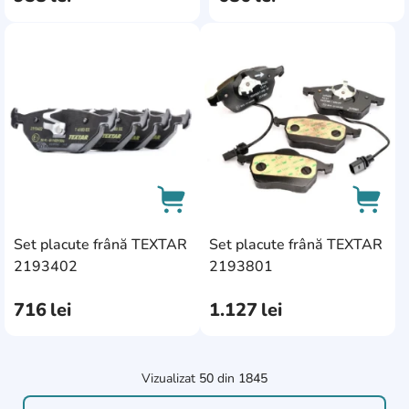
AddCardToFavourite
AddC
Set placute frână TEXTAR
Set placute frână TEXTAR
AddCardToCart
AddCa
2193402
2193801
716
lei
1.127
lei
Vizualizat
50
din
1845