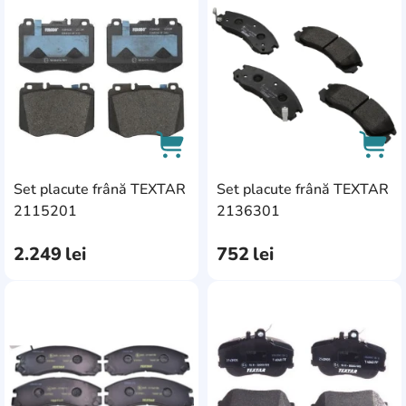
AddCardToFavourite
Add
Set placute frână TEXTAR
Set placute frână TEXTAR
AddCardToCart
AddC
2115201
2136301
2.249
lei
752
lei
AddCardToFavourite
Add