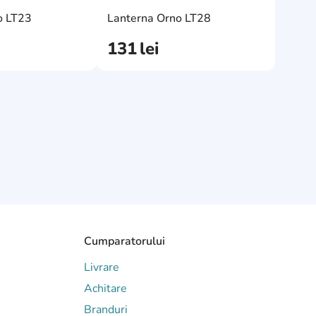
e
AddCardToFavourite
AddCardToF
AddCardToCart
AddCardToC
o LT23
Lanterna Orno LT28
131
lei
Cumparatorului
Livrare
Achitare
Branduri