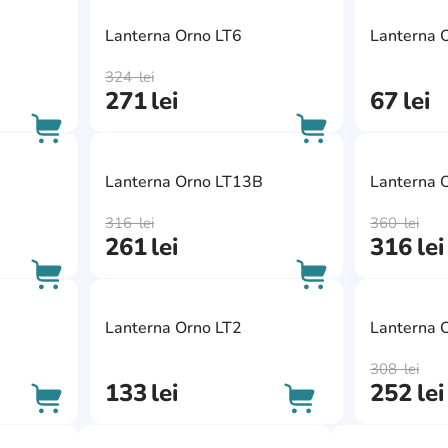
AddCardToFavourite
AddCardToFavour
Lanterna Orno LT6
Lanterna 
AddCardToCart
AddCardToCart
324
lei
271
lei
67
lei
AddCardToFavourite
AddCardToFavour
Lanterna Orno LT13B
Lanterna 
AddCardToCart
AddCardToCart
316
lei
360
lei
261
lei
316
lei
AddCardToFavourite
AddCardToFavour
Lanterna Orno LT2
Lanterna 
AddCardToCart
AddCardToCart
308
lei
133
lei
252
lei