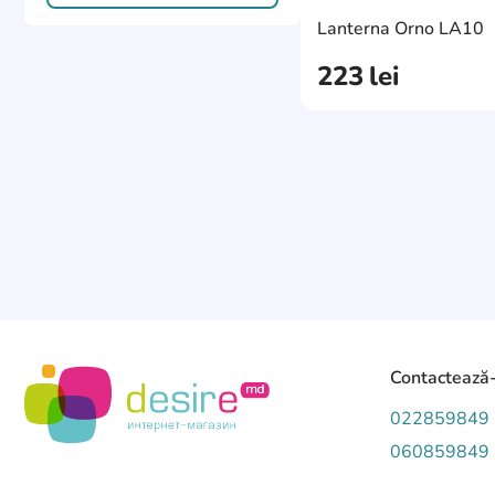
Emos
7
Lanterna Orno LA10
EMTOP
1
223
lei
Energizer
1
Esperanza
1
Falcon Eye
3
Fenix
44
Feuerhand
3
FX
2
Graphite
1
Contactează
Hama
2
022859849
Harden
060859849
2