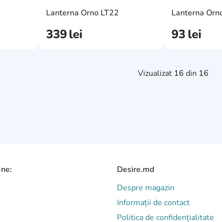
AddCardToFavourite
AddCardToFavourit
AddCardToCart
AddCardToCart
Lanterna Orno LT22
Lanterna Orn
339
lei
93
lei
Vizualizat
16
din
16
-ne:
Desire.md
Despre magazin
Informații de contact
Politica de confidențialitate