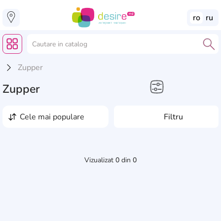
ro
ru
Zupper
Zupper
cele mai populare
Filtru
Vizualizat
0
din
0