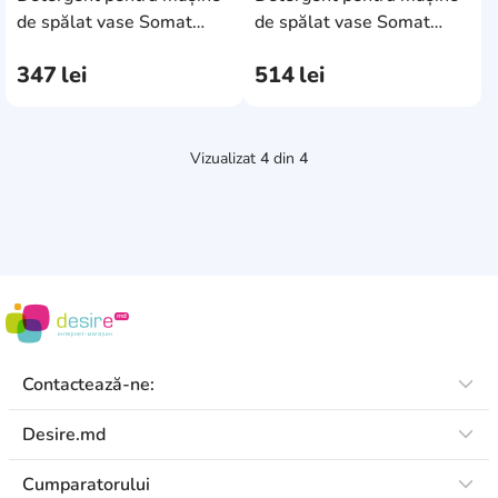
AddCardToCart
AddCa
de spălat vase Somat
de spălat vase Somat
Excellence 4in1 30cap
Excellence 4in1 50cap
347
lei
514
lei
Vizualizat
4
din
4
Contactează-ne:
Desire.md
Cumparatorului