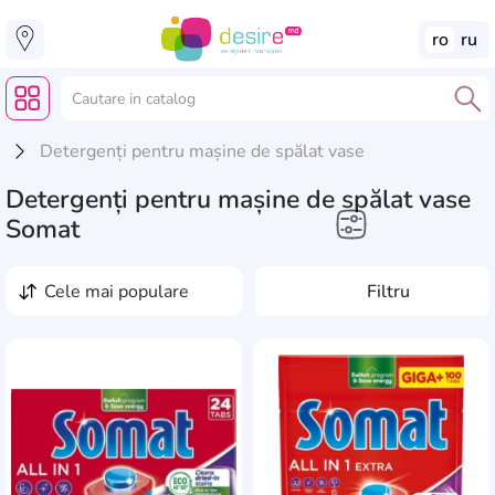
ro
ru
Detergenți pentru mașine de spălat vase
Detergenți pentru mașine de spălat vase
Somat
Casă, Grădină, Reparație
cele mai populare
Filtru
Detergenți pentru
mașine de spălat vase
AddCardToFavourite
Add