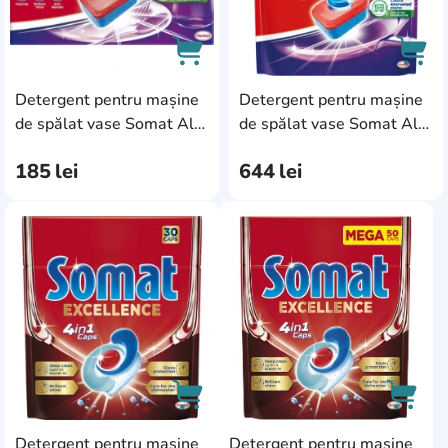
Detergent pentru mașine
Detergent pentru mașine
AddCardToCart
AddC
de spălat vase Somat All
de spălat vase Somat All
in One 24tab
in One Extra 100tab
185
lei
644
lei
AddCardToFavourite
AddC
Detergent pentru mașine
Detergent pentru mașine