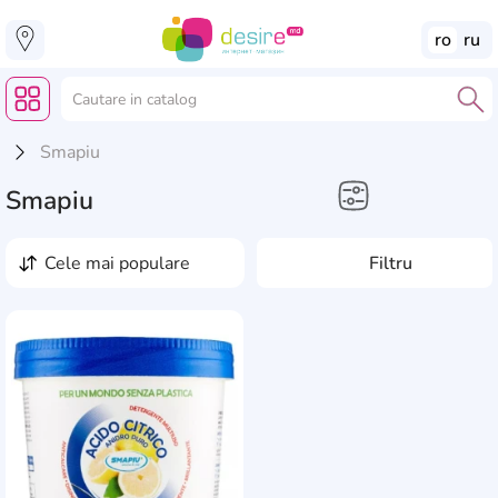
ro
ru
Smapiu
Smapiu
Casă, Grădină, Reparație
cele mai populare
Filtru
Detergenți pentru
interior
AddCardToFavourite