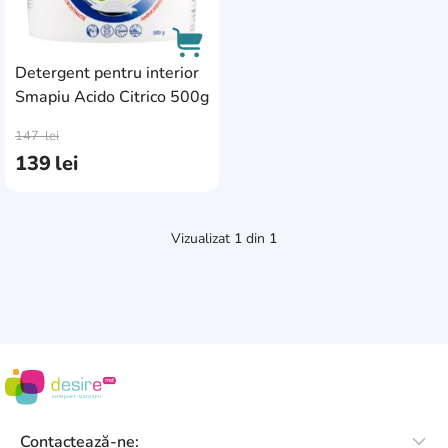
Detergent pentru interior
Smapiu Acido Citrico 500g
AddCardToCart
147
lei
139
lei
Vizualizat
1
din
1
Contactează-ne: