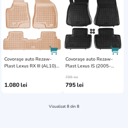
AddCardToFavourite
AddC
Covoraşe auto Rezaw-
Covoraşe auto Rezaw-
Plast Lexus RX III (AL10)
Plast Lexus IS (2005-
AddCardToCart
AddCa
(2009-2012) Beige
2013)
799
lei
1.080
lei
795
lei
Vizualizat
8
din
8