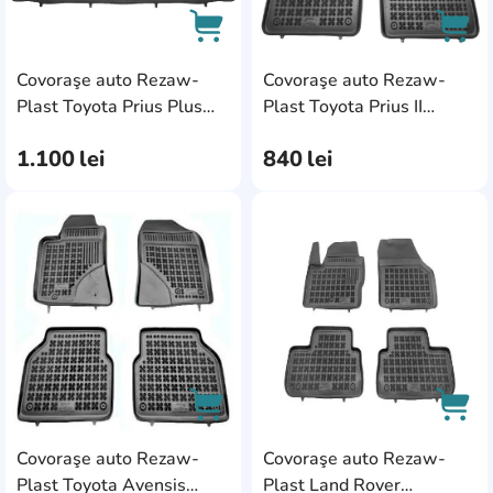
Covoraşe auto Rezaw-
Covoraşe auto Rezaw-
AddCardToCart
AddC
Plast Toyota Prius Plus
Plast Toyota Prius II
2011 (47261)
2003-2009/Prius III 2009
1.100
lei
840
lei
(47259)
AddCardToFavourite
Add
Covoraşe auto Rezaw-
Covoraşe auto Rezaw-
AddCardToCart
AddC
Plast Toyota Avensis
Plast Land Rover