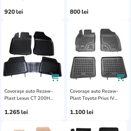
2003-2009 (50231)
Freelander II (2007)
920
lei
800
lei
AddCardToFavourite
Add
Covoraşe auto Rezaw-
Covoraşe auto Rezaw-
AddCardToCart
AddC
Plast Lexus CT 200H
Plast Toyota Prius IV
(2011)
(xw50) 2015 (47260)
1.265
lei
1.100
lei