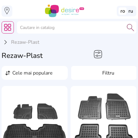
ro
ru
Rezaw-Plast
Rezaw-Plast
Electronice Auto
cele mai populare
Filtru
Covoraşe auto
AddCardToFavourite
Add