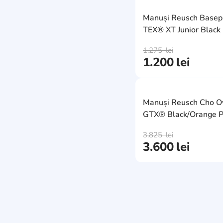
Palarii
Manuși Reusch Basep
TEX® XT Junior Black 
1.275
lei
1.200
lei
Manuși Reusch Cho O
GTX® Black/Orange P
7.0
3.825
lei
3.600
lei