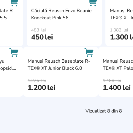
AddCardToFavourite
AddCardToFavour
late R-
Căciulă Reusch Enzo Beanie
Manuși Re
5.5
Knockout Pink 56
TEX® XT I
AddCardToCart
AddCardToCart
Yellow 10
483
lei
1.382
lei
450
lei
1.300
l
AddCardToFavourite
AddCardToFavourit
yu
Manuși Reusch Baseplate R-
Manuși Reusc
opsicle
TEX® XT Junior Black 6.0
TEX® XT Pal
AddCardToCart
AddCardToCart
1.275
lei
1.488
lei
1.200
lei
1.400
lei
Vizualizat
8
din
8