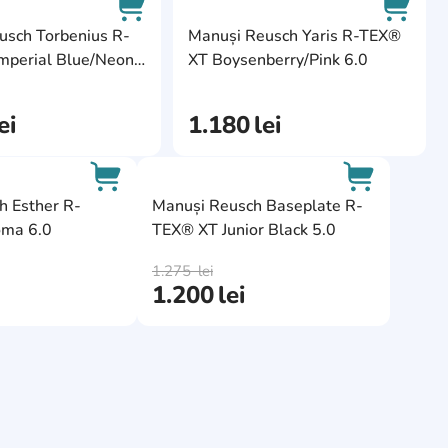
ite
AddCardToFavourite
AddCa
usch Torbenius R-
Manuși Reusch Yaris R-TEX®
mperial Blue/Neon
XT Boysenberry/Pink 6.0
AddCardToCart
AddCa
.0
ei
1.180
lei
e
AddCardToFavourite
AddCardToF
h Esther R-
Manuși Reusch Baseplate R-
oma 6.0
TEX® XT Junior Black 5.0
AddCardToCart
AddCardToC
1.275
lei
1.200
lei