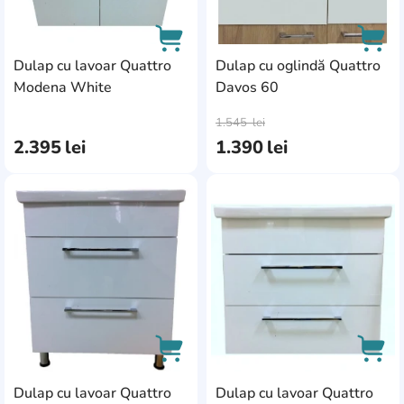
Dulap cu lavoar Quattro
Dulap cu oglindă Quattro
Modena White
Davos 60
AddCardToCart
AddC
1.545
lei
2.395
lei
1.390
lei
AddCardToFavourite
Add
Dulap cu lavoar Quattro
Dulap cu lavoar Quattro