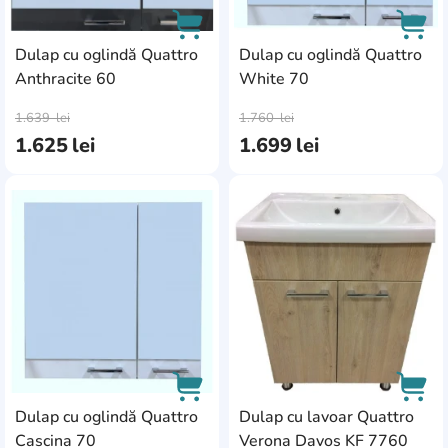
Dulap cu oglindă Quattro
Dulap cu oglindă Quattro
Anthracite 60
White 70
AddCardToCart
AddC
1.639
lei
1.760
lei
1.625
lei
1.699
lei
AddCardToFavourite
Add
Dulap cu oglindă Quattro
Dulap cu lavoar Quattro
Cascina 70
Verona Davos KF 7760