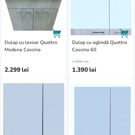
Dulap cu lavoar Quattro
Dulap cu oglindă Quattro
Modena Cascina
Cascina 60
AddCardToCart
AddC
1.456
lei
2.299
lei
1.390
lei
AddCardToFavourite
Add