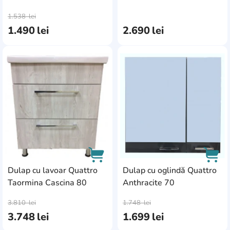
AddCardToCart
AddC
1.538
lei
1.490
lei
2.690
lei
AddCardToFavourite
Add
Dulap cu lavoar Quattro
Dulap cu oglindă Quattro
Taormina Cascina 80
Anthracite 70
AddCardToCart
AddC
3.810
lei
1.748
lei
3.748
lei
1.699
lei