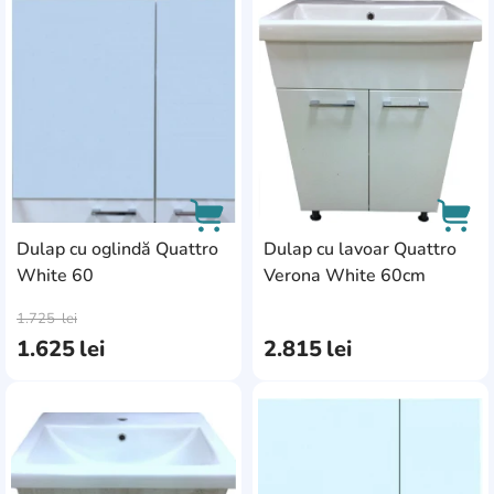
AddCardToFavourite
Add
Dulap cu oglindă Quattro
Dulap cu lavoar Quattro
White 60
Verona White 60cm
AddCardToCart
AddC
1.725
lei
1.625
lei
2.815
lei
AddCardToFavourite
Add