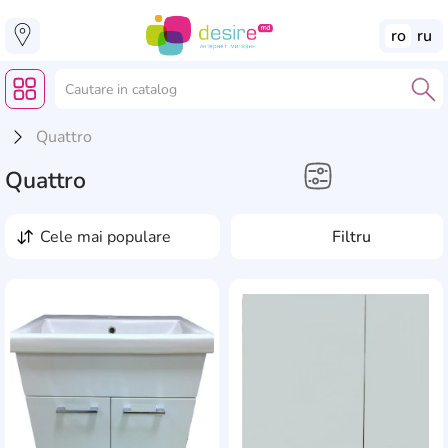
ro
ru
Quattro
Quattro
Casă, Grădină, Reparație
cele mai populare
Filtru
Mobilier de baie
Dulap cu oglinda
AddCardToFavourite
Add