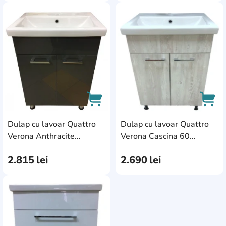
AddCardToFavourite
Add
Dulap cu lavoar Quattro
Dulap cu lavoar Quattro
AddCardToCart
AddC
Verona Anthracite
Verona Cascina 60
KF7760
KF7760
2.815
lei
2.690
lei
AddCardToFavourite