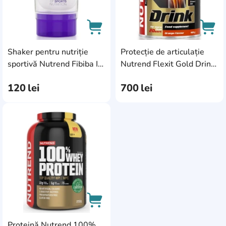
Shaker pentru nutriție
Protecție de articulație
AddCardToCart
AddC
sportivă Nutrend Fibiba IN
Nutrend Flexit Gold Drink
REK-810-300 (2396)
400g Apple
120
lei
700
lei
AddCardToFavourite
Proteină Nutrend 100%