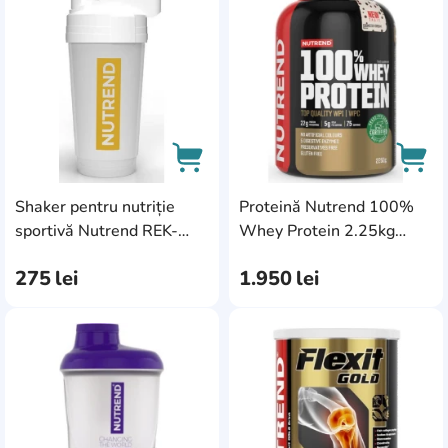
AddCardToFavourite
Add
Shaker pentru nutriție
Proteină Nutrend 100%
AddCardToCart
AddC
sportivă Nutrend REK-
Whey Protein 2.25kg
941-700 700ml
Cookies/Cream
275
lei
1.950
lei
AddCardToFavourite
Add