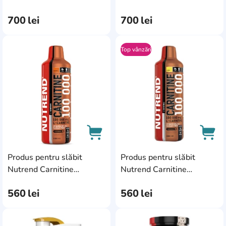
400g Orange
400g Pear
700
lei
700
lei
Top vânzări
AddCardToFavourite
Add
Produs pentru slăbit
Produs pentru slăbit
AddCardToCart
AddC
Nutrend Carnitine
Nutrend Carnitine
100000 1L Orange
100000 1L Lemon
560
lei
560
lei