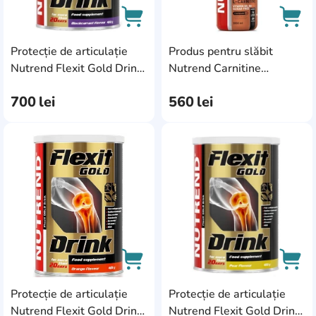
Protecție de articulație
Produs pentru slăbit
AddCardToCart
AddC
Nutrend Flexit Gold Drink
Nutrend Carnitine
400g Blackcurrant
100000 1L Cherry
700
lei
560
lei
AddCardToFavourite
Add
Protecție de articulație
Protecție de articulație
AddCardToCart
AddC
Nutrend Flexit Gold Drink
Nutrend Flexit Gold Drink