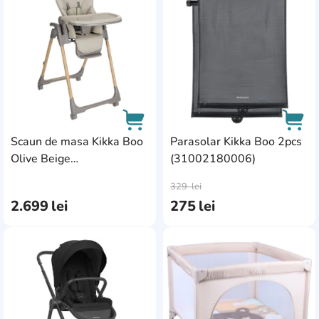
Scaun de masa Kikka Boo
Parasolar Kikka Boo 2pcs
Olive Beige
(31002180006)
AddCardToCart
AddC
(31004010181)
329
lei
2.699
lei
275
lei
AddCardToFavourite
Add