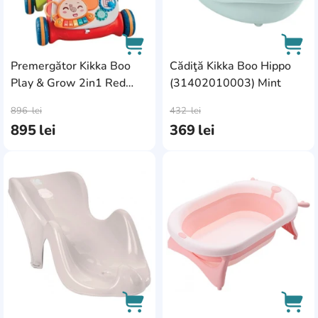
Premergător Kikka Boo
Cădiţă Kikka Boo Hippo
Play & Grow 2in1 Red
(31402010003) Mint
AddCardToCart
AddC
(31005030076)
896
lei
432
lei
895
lei
369
lei
AddCardToFavourite
Add