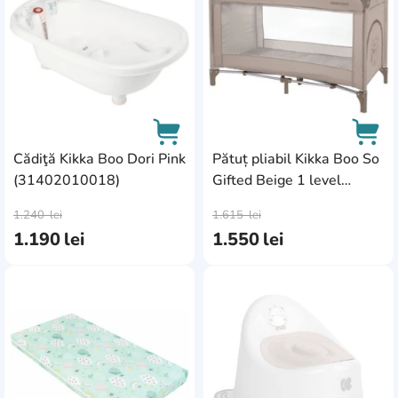
Cădiţă Kikka Boo Dori Pink
Pătuț pliabil Kikka Boo So
(31402010018)
Gifted Beige 1 level
AddCardToCart
AddC
(31003020071)
1.240
lei
1.615
lei
1.190
lei
1.550
lei
AddCardToFavourite
Add