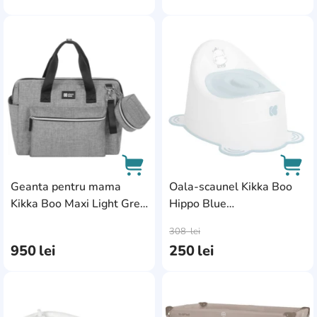
AddCardToFavourite
Add
Geanta pentru mama
Oala-scaunel Kikka Boo
Kikka Boo Maxi Light Grey
Hippo Blue
AddCardToCart
AddC
(31108020039)
(31401010005)
308
lei
950
lei
250
lei
AddCardToFavourite
Add