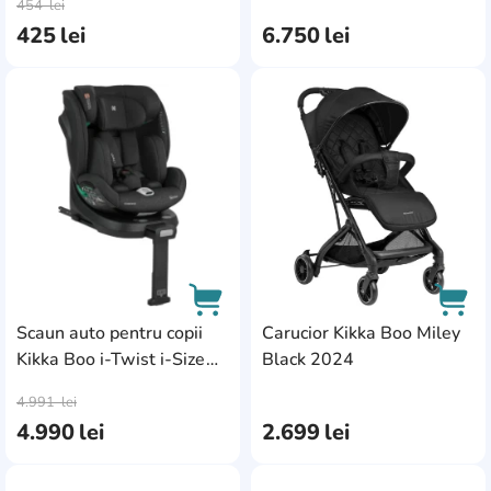
454
lei
425
lei
6.750
lei
AddCardToFavourite
Add
Scaun auto pentru copii
Carucior Kikka Boo Miley
Kikka Boo i-Twist i-Size
Black 2024
AddCardToCart
AddC
Black (31002100044)
4.991
lei
4.990
lei
2.699
lei