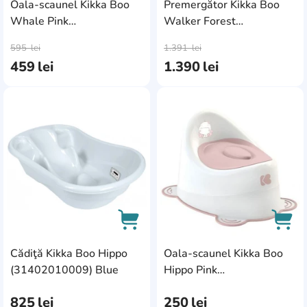
Oala-scaunel Kikka Boo
Premergător Kikka Boo
Whale Pink
Walker Forest
AddCardToCart
AddC
(31401010021)
(31005030060)
595
lei
1.391
lei
459
lei
1.390
lei
AddCardToFavourite
Add
Cădiţă Kikka Boo Hippo
Oala-scaunel Kikka Boo
AddCardToCart
AddC
(31402010009) Blue
Hippo Pink
(31401010006)
825
lei
250
lei