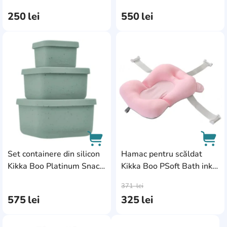
Platinum Sand
Sand 5pcs
250
lei
550
lei
(31302050033)
(31302050002)
AddCardToFavourite
Add
Set containere din silicon
Hamac pentru scăldat
Kikka Boo Platinum Snack
Kikka Boo PSoft Bath ink
AddCardToCart
AddC
Box Sage 3pcs
(31404010010)
371
lei
(31302050009)
575
lei
325
lei