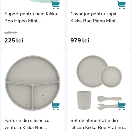
Suport pentru baie Kikka
Covor joc pentru copii
Boo Hippo Mint
Kikka Boo Piano Mint
AddCardToCart
AddC
(31404010007)
(31201010252)
288
lei
225
lei
979
lei
AddCardToFavourite
Add
Farfurie din silicon cu
Set de alimentatie din
AddCardToCart
AddC
ventuza Kikka Boo
silicon Kikka Boo Platinum