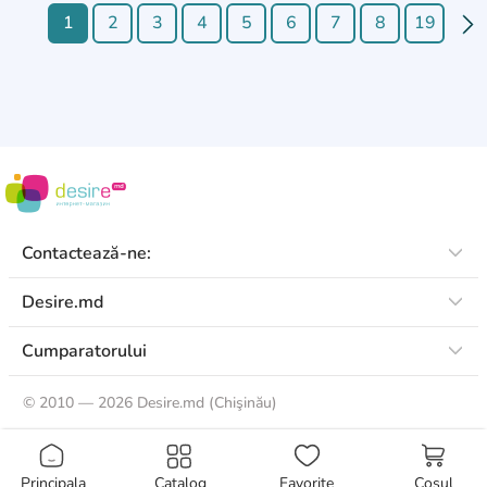
1
2
3
4
5
6
7
8
19
Contactează-ne:
Desire.md
Cumparatorului
©
2010 — 2026 Desire.md (Chişinău)
Principala
Catalog
Favorite
Coșul