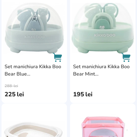
AddCardToFavourite
Add
Set manichiura Kikka Boo
Set manichiura Kikka Boo
Bear Blue
Bear Mint
AddCardToCart
AddC
(31303040063)
(31303040062)
288
lei
225
lei
195
lei
AddCardToFavourite
Add