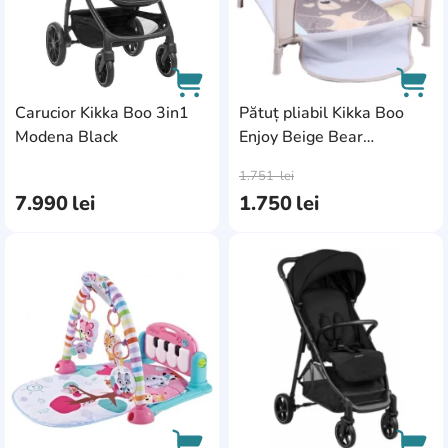
Carucior Kikka Boo 3in1
Pătuț pliabil Kikka Boo
Modena Black
Enjoy Beige Bear
AddCardToCart
AddC
(31003030012)
1.751
lei
7.990
lei
1.750
lei
AddCardToFavourite
Add