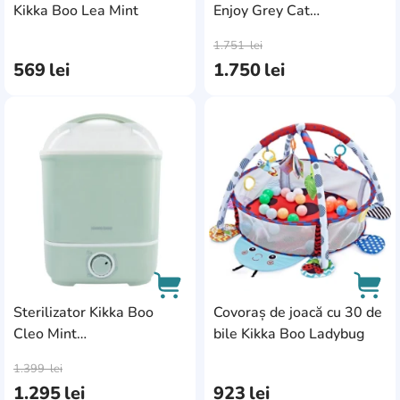
Kikka Boo Lea Mint
Enjoy Grey Cat
AddCardToCart
AddC
(31003030010)
1.751
lei
569
lei
1.750
lei
AddCardToFavourite
Add
Sterilizator Kikka Boo
Covoraș de joacă cu 30 de
Cleo Mint
bile Kikka Boo Ladybug
AddCardToCart
AddC
(31304020007)
1.399
lei
1.295
lei
923
lei