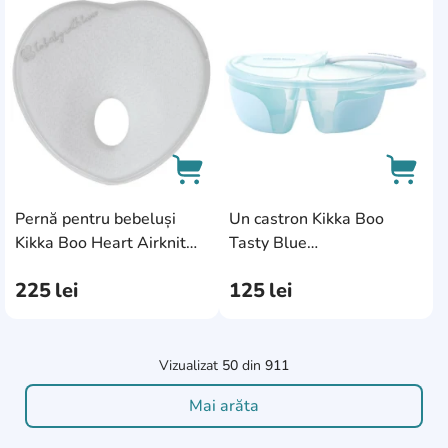
AddCardToFavourite
AddC
Pernă pentru bebeluși
Un castron Kikka Boo
AddCardToCart
AddCa
Kikka Boo Heart Airknit
Tasty Blue
Grey (31106010140)
(31302040145)
225
lei
125
lei
Vizualizat
50
din
911
Mai arăta