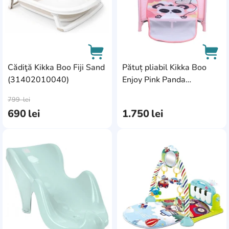
Cădiţă Kikka Boo Fiji Sand
Pătuț pliabil Kikka Boo
(31402010040)
Enjoy Pink Panda
AddCardToCart
AddC
(31003030013)
799
lei
690
lei
1.750
lei
AddCardToFavourite
Add