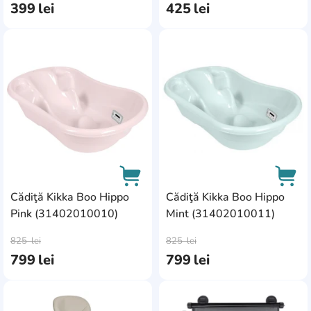
399
lei
425
lei
AddCardToFavourite
Add
Cădiţă Kikka Boo Hippo
Cădiţă Kikka Boo Hippo
Pink (31402010010)
Mint (31402010011)
AddCardToCart
AddC
825
lei
825
lei
799
lei
799
lei
AddCardToFavourite
Add