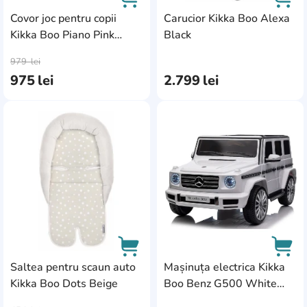
Covor joc pentru copii
Carucior Kikka Boo Alexa
Kikka Boo Piano Pink
Black
AddCardToCart
AddC
Rainbow (31201010253)
979
lei
975
lei
2.799
lei
AddCardToFavourite
Add
Saltea pentru scaun auto
Mașinuța electrica Kikka
Kikka Boo Dots Beige
Boo Benz G500 White
AddCardToCart
AddC
(31006050390)