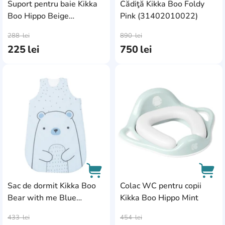
Suport pentru baie Kikka
Cădiţă Kikka Boo Foldy
Boo Hippo Beige
Pink (31402010022)
AddCardToCart
AddC
(31404010008)
288
lei
890
lei
225
lei
750
lei
AddCardToFavourite
Add
Sac de dormit Kikka Boo
Colac WC pentru copii
Bear with me Blue
Kikka Boo Hippo Mint
AddCardToCart
AddC
(41130000054)
433
lei
454
lei