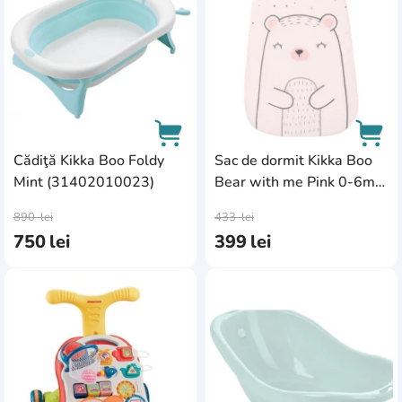
Cădiţă Kikka Boo Foldy
Sac de dormit Kikka Boo
Mint (31402010023)
Bear with me Pink 0-6m
AddCardToCart
AddC
(41130000056)
890
lei
433
lei
750
lei
399
lei
AddCardToFavourite
Add