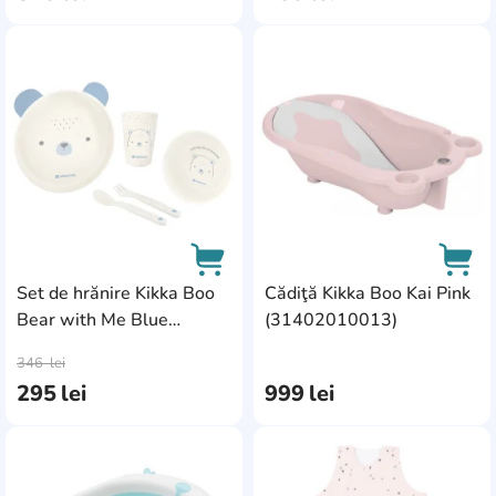
AddCardToFavourite
Add
Set de hrănire Kikka Boo
Cădiţă Kikka Boo Kai Pink
Bear with Me Blue
(31402010013)
AddCardToCart
AddC
(31302040136)
346
lei
295
lei
999
lei
AddCardToFavourite
Add