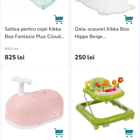
Saltea pentru copii Kikka
Oala-scaunel Kikka Boo
Boo Fantasia Plus Clouds
Hippo Beige
AddCardToCart
AddC
Mint
(31401010008)
860
lei
825
lei
250
lei
AddCardToFavourite
Add