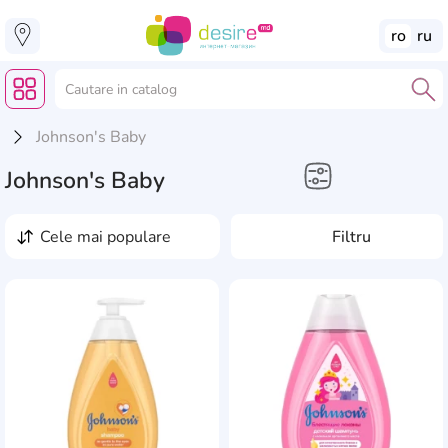
ro
ru
Johnson's Baby
Johnson's Baby
Frumusețe și sănătate
cele mai populare
Filtru
Șampon pentru bebeluși
AddCardToFavourite
Add
Gel de duș pentru
bebeluși
Creme pentru bebeluși