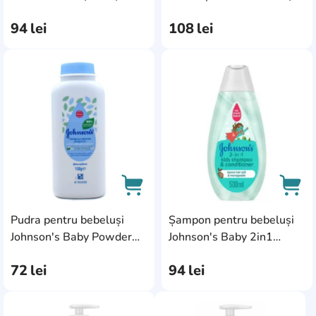
Curls Shampoo 500ml
2in1 Bath & Wash Cotton
94
lei
108
lei
Touch 500ml
AddCardToFavourite
Add
Pudra pentru bebeluși
Șampon pentru bebeluși
AddCardToCart
AddC
Johnson's Baby Powder
Johnson's Baby 2in1
Aloe & Vitamin E 100g
Shampoo 500ml
72
lei
94
lei