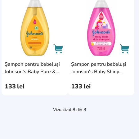
AddCardToFavourite
AddC
Șampon pentru bebeluși
Șampon pentru bebeluși
AddCardToCart
AddCa
Johnson's Baby Pure &
Johnson's Baby Shiny
Gentle Shampoo 750ml
Curls Shampoo 750ml
133
lei
133
lei
Vizualizat
8
din
8