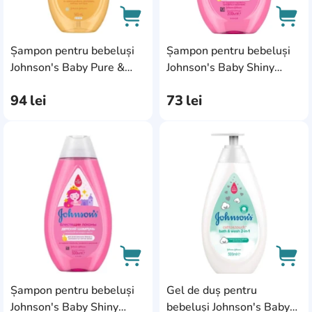
Șampon pentru bebeluși
Șampon pentru bebeluși
AddCardToCart
AddC
Johnson's Baby Pure &
Johnson's Baby Shiny
Gentle Shampoo 500ml
Curls Shampoo 300ml
94
lei
73
lei
AddCardToFavourite
Add
Șampon pentru bebeluși
Gel de duș pentru
AddCardToCart
AddC
Johnson's Baby Shiny
bebeluși Johnson's Baby