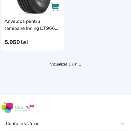
Anvelopă pentru
AddCardToCart
camioane Inning DT966
385/65 R22.5 160K
5.950
lei
Vizualizat
1
din
1
Contactează-ne: