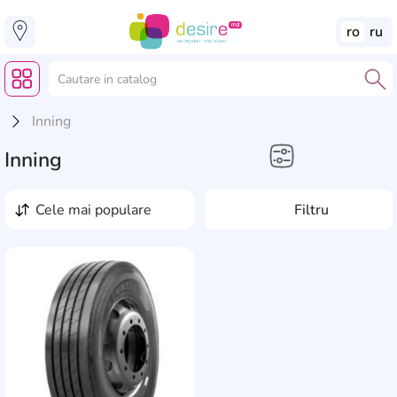
ro
ru
Inning
Inning
Electronice Auto
cele mai populare
Filtru
Anvelope pentru
camioane
AddCardToFavourite