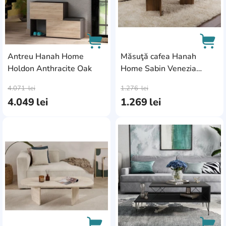
Antreu Hanah Home
Măsuţă cafea Hanah
Holdon Anthracite Oak
Home Sabin Venezia
AddCardToCart
AddC
Walnut
4.071
lei
1.276
lei
4.049
lei
1.269
lei
AddCardToFavourite
Add