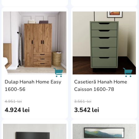
AddCardToFavourite
Add
Dulap Hanah Home Easy
Casetieră Hanah Home
1600-56
Caisson 1600-78
AddCardToCart
AddC
4.951
lei
3.561
lei
4.924
lei
3.542
lei
AddCardToFavourite
Add