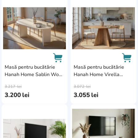
AddCardToFavourite
Add
Masă pentru bucătărie
Masă pentru bucătărie
Hanah Home Sablin Wood
Hanah Home Virella
AddCardToCart
AddC
White
Sapphire Oak
3.217
lei
3.072
lei
3.200
lei
3.055
lei
AddCardToFavourite
Add