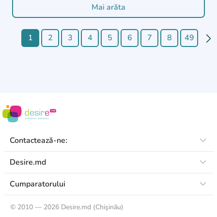
Mai arăta
1
2
3
4
5
6
7
8
49
Contactează-ne:
Desire.md
Cumparatorului
©
2010 — 2026 Desire.md (Chişinău)