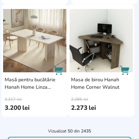
AddCardToFavourite
AddC
Masă pentru bucătărie
Masa de birou Hanah
Hanah Home Linza
Home Corner Walnut
AddCardToCart
AddCa
Travertine
3.217
lei
2.285
lei
3.200
lei
2.273
lei
Vizualizat
50
din
2435