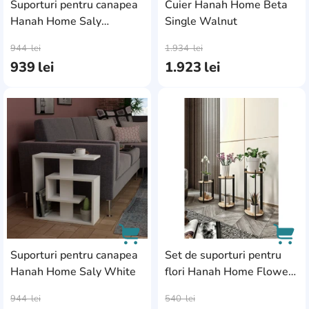
Suporturi pentru canapea
Cuier Hanah Home Beta
Hanah Home Saly
Single Walnut
AddCardToCart
AddC
Sonoma Oak White
944
lei
1.934
lei
939
lei
1.923
lei
AddCardToFavourite
Add
Suporturi pentru canapea
Set de suporturi pentru
Hanah Home Saly White
flori Hanah Home Flower
AddCardToCart
AddC
Desk Round Oak
944
lei
540
lei