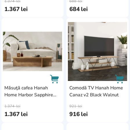
1.374
lei
688
lei
1.367
lei
684
lei
AddCardToFavourite
Add
Măsuţă cafea Hanah
Comodă TV Hanah Home
Home Harbor Sapphire
Canaz v2 Black Walnut
AddCardToCart
AddC
Oak
1.374
lei
921
lei
1.367
lei
916
lei