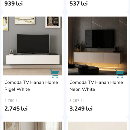
939
lei
537
lei
AddCardToFavourite
Add
Comodă TV Hanah Home
Comodă TV Hanah Home
Rigel White
Neon White
AddCardToCart
AddC
2.760
lei
3.267
lei
2.745
lei
3.249
lei
AddCardToFavourite
Add