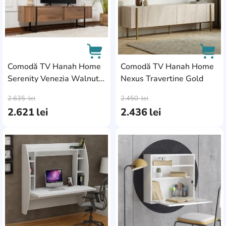
Comodă TV Hanah Home
Comodă TV Hanah Home
Serenity Venezia Walnut
Nexus Travertine Gold
AddCardToCart
AddC
Black
2.635
lei
2.450
lei
2.621
lei
2.436
lei
AddCardToFavourite
Add