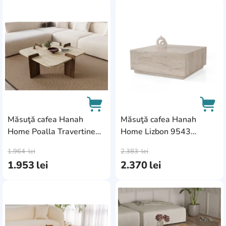
AddCardToFavourite
Add
Măsuţă cafea Hanah
Măsuţă cafea Hanah
Home Poalla Travertine
Home Lizbon 9543
AddCardToCart
AddC
Walnut
Travertine
1.964
lei
2.383
lei
1.953
lei
2.370
lei
AddCardToFavourite
Add