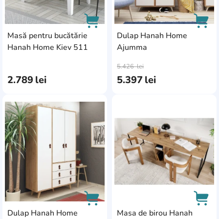
Scaune și fotolii de
Comode
Set de mobilier pentru
grădină
Paturi
living
Dulapuri cu uşi
Masă pentru bucătărie
Dulap Hanah Home
glisante
Hanah Home Kiev 511
Ajumma
AddCardToCart
AddC
5.426
lei
2.789
lei
5.397
lei
AddCardToFavourite
Add
Dulap Hanah Home
Masa de birou Hanah