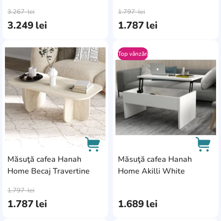
AddCardToCart
AddC
3.267
lei
1.797
lei
3.249
lei
1.787
lei
Top vânzări
AddCardToFavourite
Add
Măsuţă cafea Hanah
Măsuţă cafea Hanah
Home Becaj Travertine
Home Akilli White
AddCardToCart
AddC
1.797
lei
1.787
lei
1.689
lei