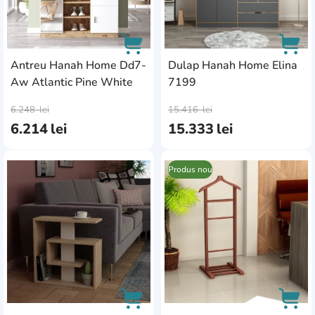
Antreu Hanah Home Dd7-
Dulap Hanah Home Elina
Aw Atlantic Pine White
7199
AddCardToCart
AddC
6.248
lei
15.416
lei
6.214
lei
15.333
lei
Produs nou
AddCardToFavourite
Add