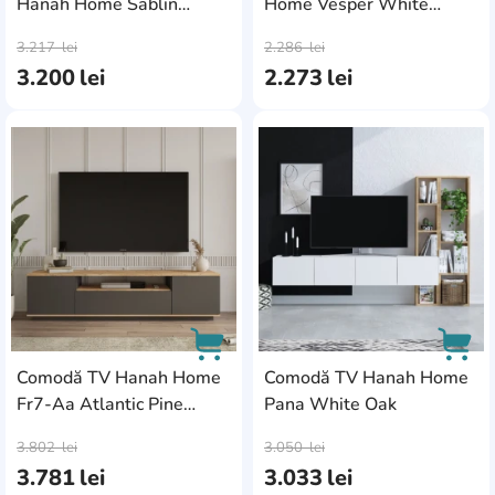
Hanah Home Sablin
Home Vesper White
AddCardToCart
AddC
Milano Walnut
Atlantic Pine
3.217
lei
2.286
lei
3.200
lei
2.273
lei
AddCardToFavourite
Add
Comodă TV Hanah Home
Comodă TV Hanah Home
Fr7-Aa Atlantic Pine
Pana White Oak
AddCardToCart
AddC
Anthracite
3.802
lei
3.050
lei
3.781
lei
3.033
lei