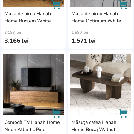
Masa de birou Hanah
Masa de birou Hanah
Home Buglem White
Home Optimum White
AddCardToCart
AddC
3.183
lei
1.580
lei
3.166
lei
1.571
lei
AddCardToFavourite
Add
Comodă TV Hanah Home
Măsuţă cafea Hanah
Neon Atlantic Pine
Home Becaj Walnut