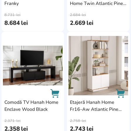
Franky
Home Twin Atlantic Pine
AddCardToCart
AddC
Black
8.731
lei
2.684
lei
8.684
lei
2.669
lei
AddCardToFavourite
Add
Comodă TV Hanah Home
Etajeră Hanah Home
Enclave Wood Black
Fr16-Aw Atlantic Pine
AddCardToCart
AddC
White
2.371
lei
2.758
lei
2.358
lei
2.743
lei