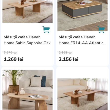
Măsuţă cafea Hanah
Măsuţă cafea Hanah
Home Sabin Sapphire Oak
Home FR14-AA Atlantic
AddCardToCart
AddC
Pine Anthracite
1.276
lei
2.168
lei
1.269
lei
2.156
lei
AddCardToFavourite
Add