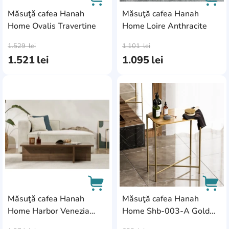
Măsuţă cafea Hanah
Măsuţă cafea Hanah
Home Ovalis Travertine
Home Loire Anthracite
AddCardToCart
AddC
1.529
lei
1.101
lei
1.521
lei
1.095
lei
AddCardToFavourite
Add
Măsuţă cafea Hanah
Măsuţă cafea Hanah
Home Harbor Venezia
Home Shb-003-A Gold
AddCardToCart
AddC
Walnut
Natural