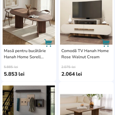
Masă pentru bucătărie
Comodă TV Hanah Home
Hanah Home Sorell
Rose Walnut Cream
AddCardToCart
AddC
Milano Walnut
5.885
lei
2.075
lei
5.853
lei
2.064
lei
AddCardToFavourite
Add