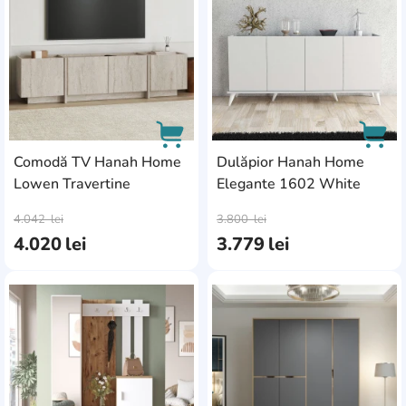
Comodă TV Hanah Home
Dulăpior Hanah Home
Lowen Travertine
Elegante 1602 White
AddCardToCart
AddC
4.042
lei
3.800
lei
4.020
lei
3.779
lei
AddCardToFavourite
Add