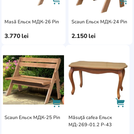
AddCardToCart
AddC
Masă Ельск МДК-26 Pin
Scaun Ельск МДК-24 Pin
3.770
lei
2.150
lei
AddCardToFavourite
AddC
Scaun Ельск МДК-25 Pin
Măsuţă cafea Ельск
AddCardToCart
AddCa
МД-269-01.2 Р-43