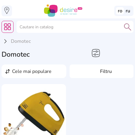
ro
ru
Domotec
Domotec
Electrocasnice
cele mai populare
Filtru
Mixere
AddCardToFavourite