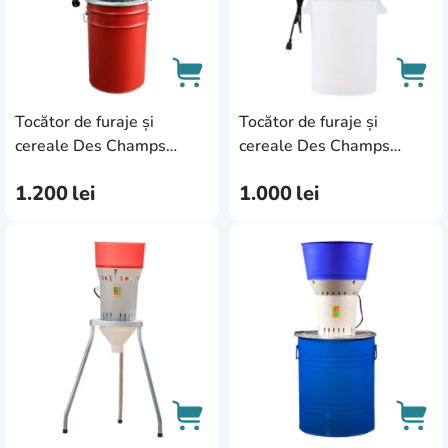
Tocător de furaje și
Tocător de furaje și
AddCardToCart
AddC
cereale Des Champs
cereale Des Champs
Euromill-25 2A25MC
Euromill-25P 2A25PMC
1.200
lei
1.000
lei
AddCardToFavourite
Add