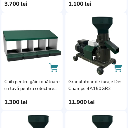
3.700
lei
1.100
lei
(8A3CG)
AddCardToFavourite
Add
Cuib pentru găini ouătoare
Granulatoar de furaje Des
AddCardToCart
AddC
cu tavă pentru colectarea
Champs 4A150GR2
ouălor Des Champs MG04
1.300
lei
11.900
lei
(8A4CG)
AddCardToFavourite
Add