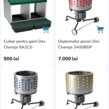
Cuibar pentru gaini Des
Deplumator pasari Des
AddCardToCart
AddC
Champs 8A2CG
Champs 3A50BDP
900
lei
7.000
lei
AddCardToFavourite
Add