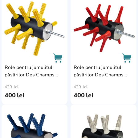
AddCardToFavourite
Add
Role pentru jumulitul
Role pentru jumulitul
păsărilor Des Champs
păsărilor Des Champs
AddCardToCart
AddC
3BAROLDP
3BBROLDP
420
lei
420
lei
400
lei
400
lei
AddCardToFavourite
Add