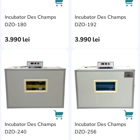
Incubator Des Champs
Incubator Des Champs
AddCardToCart
AddC
DZO-180
DZO-192
3.990
lei
3.990
lei
AddCardToFavourite
Add
Incubator Des Champs
Incubator Des Champs
DZO-240
DZO-256
AddCardToCart
AddC