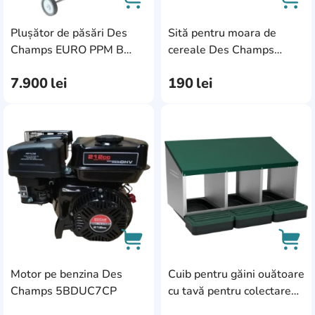
Plușător de păsări Des
Sită pentru moara de
AddCardToCart
AddC
Champs EURO PPM B
cereale Des Champs
(3A60BDP)
Euromill SE06 6mm
7.900
lei
190
lei
(2B06SIT)
AddCardToFavourite
Add
Motor pe benzina Des
Cuib pentru găini ouătoare
AddCardToCart
AddC
Champs 5BDUC7CP
cu tavă pentru colectarea
ouălor Des Champs MG03