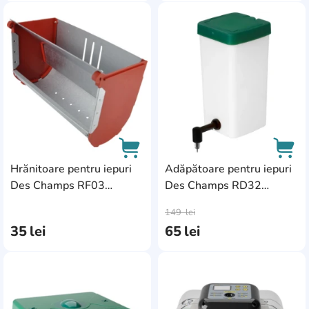
AddCardToFavourite
Add
Hrănitoare pentru iepuri
Adăpătoare pentru iepuri
Des Champs RF03
Des Champs RD32
AddCardToCart
AddC
(7A03RF)
(6A32RDW)
149
lei
35
lei
65
lei
AddCardToFavourite
Add