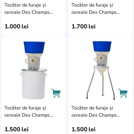
Tocător de furaje și
Tocător de furaje și
AddCardToCart
AddC
cereale Des Champs
cereale Des Champs
Euromill-25WL
Euromill-50 2A50MC
1.000
lei
1.700
lei
2A25WLMC
AddCardToFavourite
Add
Tocător de furaje și
Tocător de furaje și
AddCardToCart
AddC
cereale Des Champs
cereale Des Champs
Euromill-50P 2A50PMC
Euromill-50WL
1.500
lei
1.500
lei
2A50WLMC