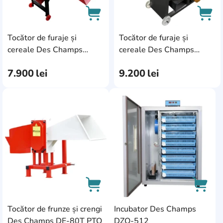
Tocător de furaje și
Tocător de furaje și
AddCardToCart
AddC
cereale Des Champs
cereale Des Champs
FC400-24 (13ATN40024)
Taifun (13ATN)
7.900
lei
9.200
lei
AddCardToFavourite
AddC
Tocător de frunze și crengi
Incubator Des Champs
AddCardToCart
AddCa
Des Champs DE-80T PTO
DZO-512