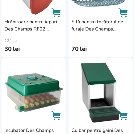
Granulatoare de furaje
Hranitoare pentru iepuri
Hrănitoare pentru iepuri
Sită pentru tocătorul de
Des Champs RF02
furaje Des Champs
Prese de ulei
AddCardToCart
AddC
(7A02RF)
EUROMILL SE50
124
lei
(2B50SIT)
30
lei
70
lei
AddCardToFavourite
Add
Incubator Des Champs
Cuibar pentru gaini Des