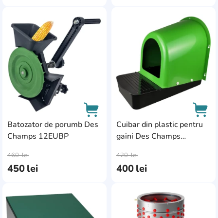
AddCardToFavourite
Add
Batozator de porumb Des
Cuibar din plastic pentru
Champs 12EUBP
gaini Des Champs
AddCardToCart
AddC
8ANGCG02
460
lei
420
lei
450
lei
400
lei
AddCardToFavourite
Add