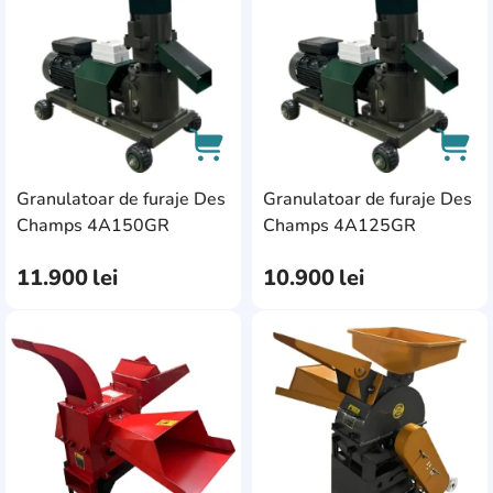
Granulatoar de furaje Des
Granulatoar de furaje Des
AddCardToCart
AddC
Champs 4A150GR
Champs 4A125GR
11.900
lei
10.900
lei
AddCardToFavourite
Add