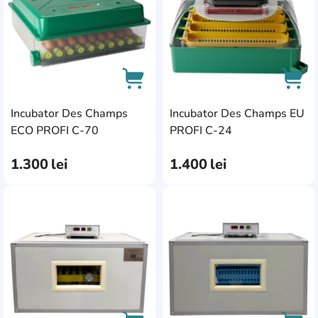
Incubator Des Champs
Incubator Des Champs EU
AddCardToCart
AddC
ECO PROFI C-70
PROFI C-24
1.300
lei
1.400
lei
AddCardToFavourite
Add