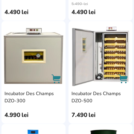
5.490
lei
4.490
lei
4.490
lei
AddCardToFavourite
Add
Incubator Des Champs
Incubator Des Champs
AddCardToCart
AddC
DZO-300
DZO-500
4.990
lei
7.490
lei