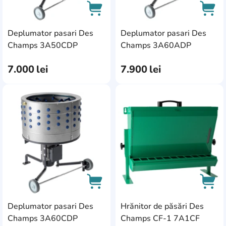
Deplumator pasari Des
Deplumator pasari Des
AddCardToCart
AddC
Champs 3A50CDP
Champs 3A60ADP
7.000
lei
7.900
lei
AddCardToFavourite
Add
Deplumator pasari Des
Hrănitor de păsări Des
AddCardToCart
AddC
Champs 3A60CDP
Champs CF-1 7A1CF