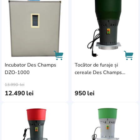
AddCardToFavourite
Add
Incubator Des Champs
Tocător de furaje și
DZO-1000
cereale Des Champs
AddCardToCart
AddC
Euromill Compact
13.990
lei
2ACOMPMC
12.490
lei
950
lei
AddCardToFavourite
Add