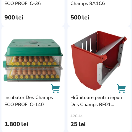
AddCardToCart
AddC
ECO PROFI C-36
Champs 8A1CG
900
lei
500
lei
AddCardToFavourite
Add
Incubator Des Champs
Hrănitoare pentru iepuri
ECO PROFI C-140
Des Champs RF01
AddCardToCart
AddC
(7A01RF)
120
lei
1.800
lei
25
lei