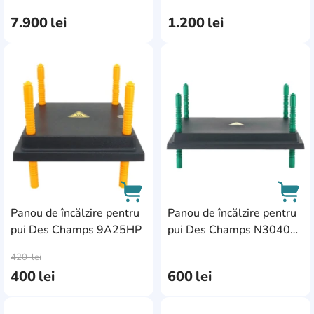
7.900
lei
1.200
lei
AddCardToFavourite
Add
Panou de încălzire pentru
Panou de încălzire pentru
pui Des Champs 9A25HP
pui Des Champs N3040
AddCardToCart
AddC
(9A34HP)
420
lei
400
lei
600
lei