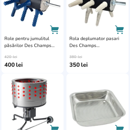
Role pentru jumulitul
Rola deplumator pasari
păsărilor Des Champs
Des Champs
AddCardToCart
AddC
3BCROLDP
3BBIRDROLDP
420
lei
380
lei
400
lei
350
lei
AddCardToFavourite
Add