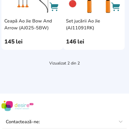
Ceapă Ao Jie Bow And
Set jucării Ao Jie
AddCardToCart
AddCa
Arrow (AJ025-5BW)
(AJ11091RK)
145
lei
146
lei
Vizualizat
2
din
2
Contactează-ne: