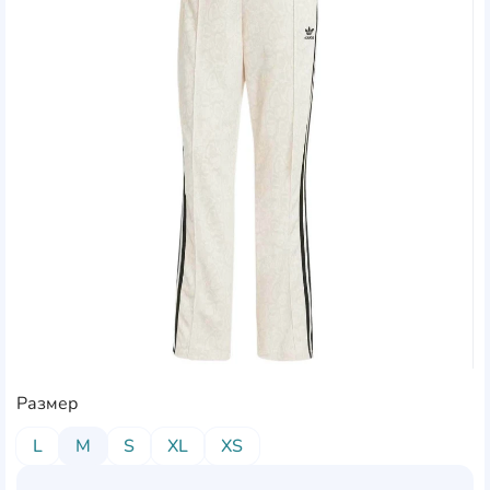
Размер
L
M
S
XL
XS