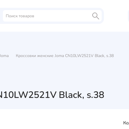
Joma
Кроссовки женские Joma CN10LW2521V Black, s.38
N10LW2521V Black, s.38
Ко