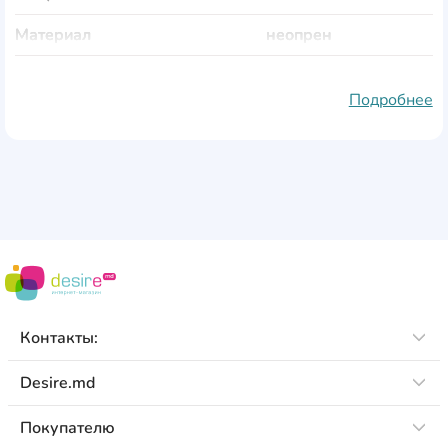
Материал
неопрен
Наполнитель
металл
Подробнее
Крепление
липучка
Длина
255 мм
Ширина
105 мм
Цвет
голубой/зелёный
Контакты:
Desire.md
Покупателю