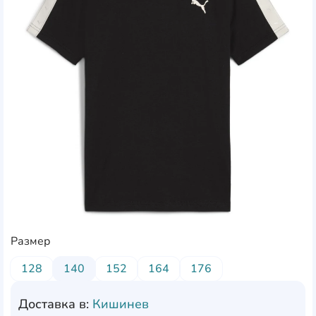
Размер
128
140
152
164
176
Доставка в:
Кишинев