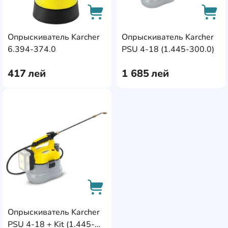
Bartech
4
механический
1
Способ транспортировки
Beorol
1
0
0
аккумуляторный
2
Опрыскиватель Karcher
Опрыскиватель Karcher
0
0
AddCardToCart
AddC
ручной
Binda
6.394-374.0
PSU 4-18 (1.445-300.0)
1
1
0
0
на плече
1
Bisonte
2
417
лей
1 685
лей
Cellfast
7
AddCardToFavourite
Daewoo
7
Dyllu
4
Einhell
3
EMTOP
5
Evolution
1
Flo
9
Опрыскиватель Karcher
AddCardToCart
PSU 4-18 + Kit (1.445-