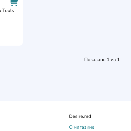
AddCardToFavourite
 Tools
AddCardToCart
Показано
1
из
1
Desire.md
О магазине