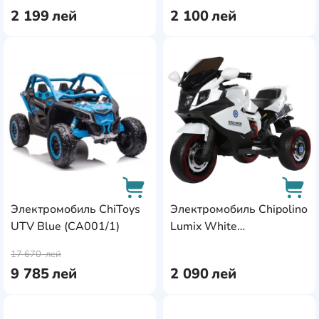
2 199
лей
2 100
лей
AddCardToFavourite
Add
Электромобиль ChiToys
Электромобиль Chipolino
UTV Blue (CA001/1)
Lumix White
AddCardToCart
AddC
(ELMLU0232WH)
17 670
лей
9 785
лей
2 090
лей