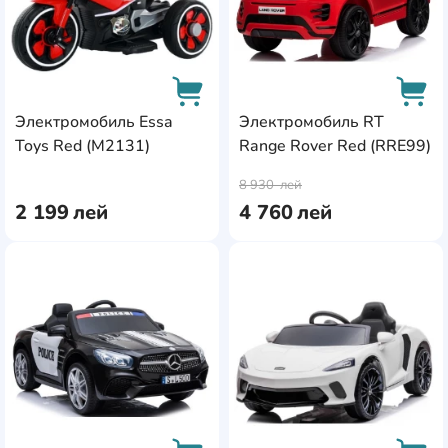
Электромобиль Essa
Электромобиль RT
Toys Red (M2131)
Range Rover Red (RRE99)
AddCardToCart
AddC
8 930
лей
2 199
лей
4 760
лей
AddCardToFavourite
Add