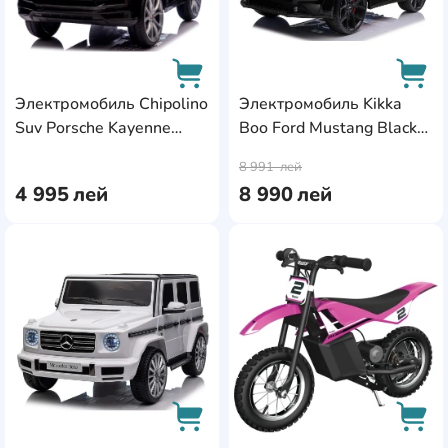
Электромобиль Chipolino
Электромобиль Kikka
Suv Porsche Kayenne
Boo Ford Mustang Black
AddCardToCart
AddC
Black (ELJPKA251BK)
(31006050394)
8 991
лей
4 995
лей
8 990
лей
AddCardToFavourite
Add