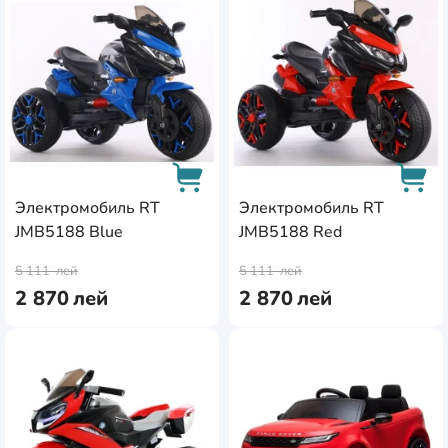
AddCardToFavourite
Add
Электромобиль RT
Электромобиль RT
JMB5188 Blue
JMB5188 Red
AddCardToCart
AddC
5 111
лей
5 111
лей
2 870
лей
2 870
лей
AddCardToFavourite
Add