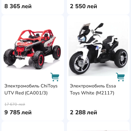
8 365
лей
2 550
лей
AddCardToFavourite
Add
Электромобиль ChiToys
Электромобиль Essa
UTV Red (CA001/3)
Toys White (M2117)
AddCardToCart
AddC
17 670
лей
9 785
лей
2 288
лей