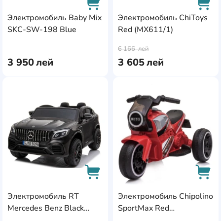
Электромобиль Baby Mix
Электромобиль ChiToys
SKC-SW-198 Blue
Red (MX611/1)
AddCardToCart
AddC
6 166
лей
3 950
лей
3 605
лей
AddCardToFavourite
Add
Электромобиль RT
Электромобиль Chipolino
AddCardToCart
AddC
Mercedes Benz Black
SportMax Red
(MX608)
(ELMSM0213RE)