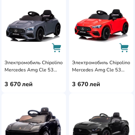
AddCardToFavourite
Add
Электромобиль Chipolino
Электромобиль Chipolino
AddCardToCart
AddC
Mercedes Amg Cle 53
Mercedes Amg Cle 53
Grey (ELKMCLE533G)
Red (ELKMCLE534R)
3 670
лей
3 670
лей
AddCardToFavourite
Add