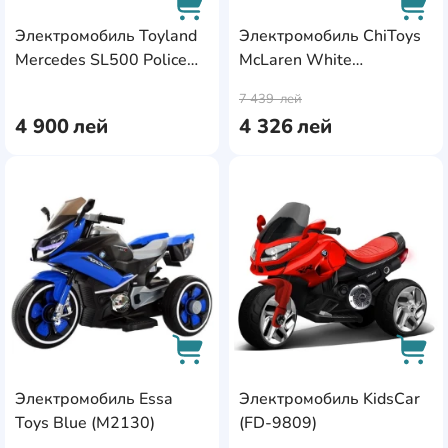
Электромобиль Toyland
Электромобиль ChiToys
Mercedes SL500 Police
McLaren White
AddCardToCart
AddC
Black
MGT620/2
7 439
лей
4 900
лей
4 326
лей
AddCardToFavourite
Add
Электромобиль Essa
Электромобиль KidsCar
AddCardToCart
AddC
Toys Blue (M2130)
(FD-9809)