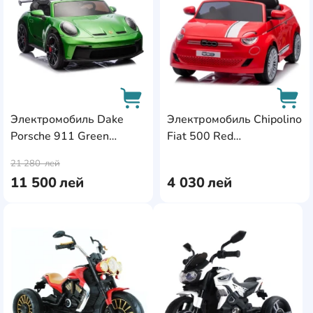
Электромобиль Dake
Электромобиль Chipolino
Porsche 911 Green
Fiat 500 Red
AddCardToCart
AddC
(P911/2 verde)
(ELKFIAT23RE)
21 280
лей
11 500
лей
4 030
лей
AddCardToFavourite
AddC