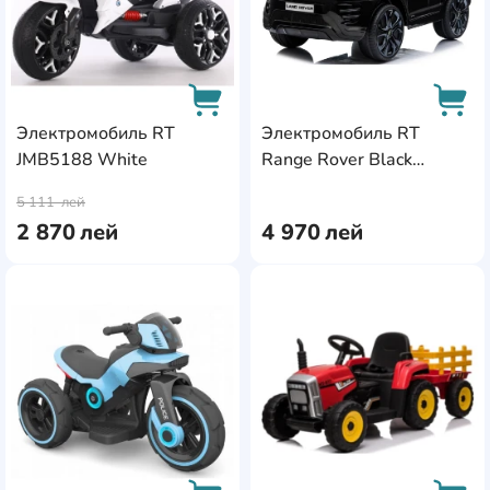
Электромобиль RT
Электромобиль RT
JMB5188 White
Range Rover Black
AddCardToCart
AddC
(RRE99)
5 111
лей
2 870
лей
4 970
лей
AddCardToFavourite
Add