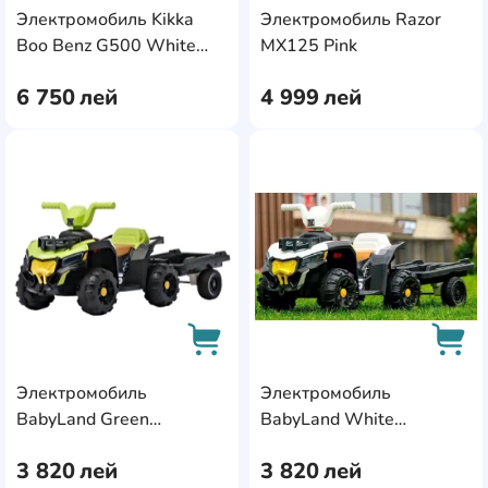
Электромобиль Kikka
Электромобиль Razor
AddCardToCart
AddC
Boo Benz G500 White
MX125 Pink
(31006050390)
6 750
лей
4 999
лей
AddCardToFavourite
Add
Электромобиль
Электромобиль
AddCardToCart
AddC
BabyLand Green
BabyLand White
6V/4.5Ah 1x380 (JE-316)
6V/4.5Ah 1x380 (JE-317)
3 820
лей
3 820
лей