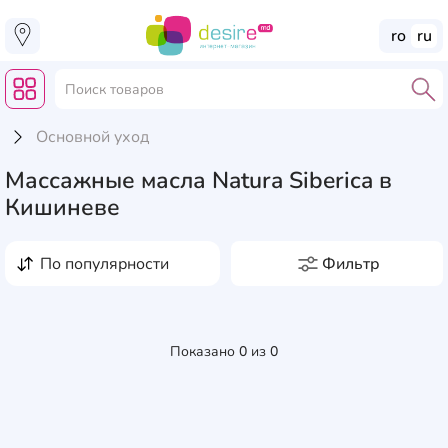
ro
ru
Основной уход
Массажные масла Natura Siberica в
Кишиневе
по популярности
Фильтр
Производители
Bielenda
1
Объём, мл
Frei Ol
2
Показано
0
из
0
0
0
0
0
0
Palmer's
2
Эффект
Thalia
3
0
0
0
0
0
0
0
0
0
0