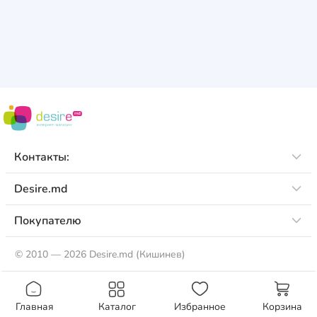
Тип
Ziaja
3
0
0
0
0
Форма выпуска
0
0
0
Аромат
0
0
Опции
Контакты:
0
Desire.md
Покупателю
©
2010 — 2026 Desire.md (Кишинев)
Главная
Каталог
Избранное
Корзина