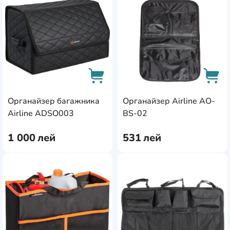
Органайзер багажника
Органайзер Airline AO-
AddCardToCart
AddC
Airline ADSO003
BS-02
1 000
лей
531
лей
AddCardToFavourite
Add