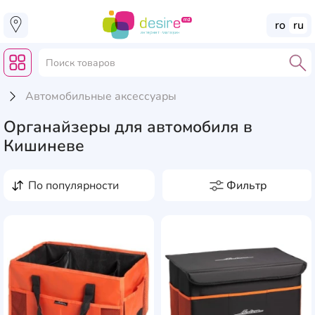
ro
ru
Автомобильные аксессуары
Органайзеры для автомобиля в
Кишиневе
по популярности
Фильтр
Цена, лей
от
до
Производители
AddCardToFavourite
Add
Airline
17
Amio
4