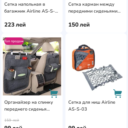
Сетка напольная в
Сетка карман между
AddCardToCart
AddC
багажник Airline AS-S-
передними сиденьями
06
Airline AS-S-09
223
лей
150
лей
Топ продаж
AddCardToFavourite
Add
Органайзер на спинку
Сетка для ниш Airline
переднего сиденья
AS-S-03
AddCardToCart
AddC
Lionelo Organizer
159
лей