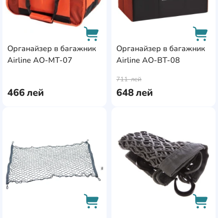
Lionelo
1
Органайзер в багажник
Органайзер в багажник
Airline AO-MT-07
Airline AO-BT-08
AddCardToCart
AddC
711
лей
466
лей
648
лей
AddCardToFavourite
Add