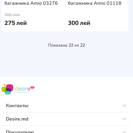
багажника Amio 03276
багажника Amio 01118
AddCardToCart
AddCa
300
лей
275
лей
300
лей
Показано
22
из
22
Контакты:
Desire.md
Покупателю