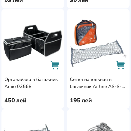
99
лей
99
лей
AddCardToFavourite
Add
Органайзер в багажник
Сетка напольная в
AddCardToCart
AddC
Amio 03568
багажник Airline AS-S-
04
450
лей
195
лей
AddCardToFavourite
Add