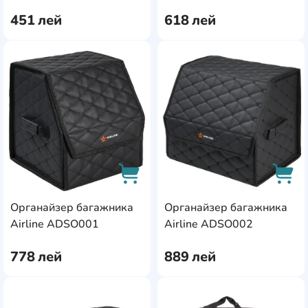
451
лей
618
лей
AddCardToFavourite
Add
Органайзер багажника
Органайзер багажника
AddCardToCart
AddC
Airline ADSO001
Airline ADSO002
778
лей
889
лей
AddCardToFavourite
Add