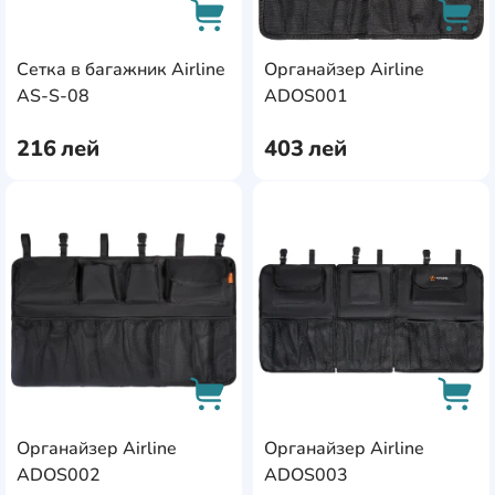
Сетка в багажник Airline
Органайзер Airline
AddCardToCart
AddC
AS-S-08
ADOS001
216
лей
403
лей
AddCardToFavourite
Add
Органайзер Airline
Органайзер Airline
AddCardToCart
AddC
ADOS002
ADOS003