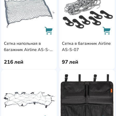
Сетка напольная в
Сетка в багажник Airline
AddCardToCart
AddC
багажник Airline AS-S-
AS-S-07
05
216
лей
97
лей
AddCardToFavourite
Add