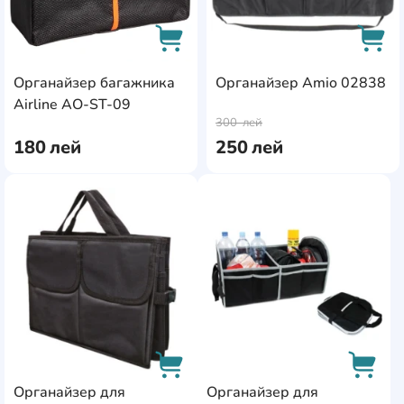
Органайзер багажника
Органайзер Amio 02838
AddCardToCart
AddC
Airline AO-ST-09
300
лей
180
лей
250
лей
AddCardToFavourite
AddC
Органайзер для
Органайзер для