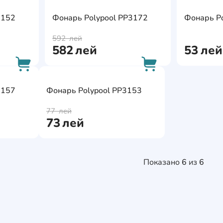
AddCardToFavourite
AddCardToFavour
3152
Фонарь Polypool PP3172
Фонарь P
AddCardToCart
AddCardToCart
592
лей
582
лей
53
лей
AddCardToFavourite
AddCardToFavourit
3157
Фонарь Polypool PP3153
AddCardToCart
AddCardToCart
77
лей
73
лей
Показано
6
из
6