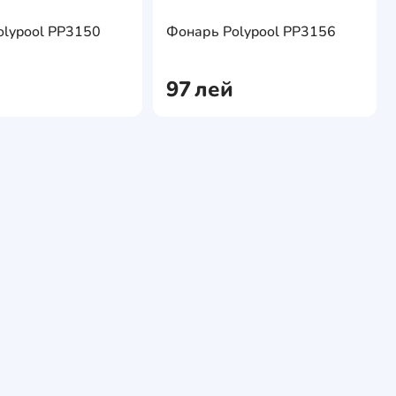
ite
AddCardToFavourite
AddCa
olypool PP3150
Фонарь Polypool PP3156
AddCardToCart
AddCa
97
лей
e