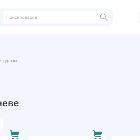
и туризм
неве