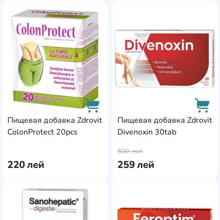
AddCardToFavourite
Add
Пищевая добавка Zdrovit
Пищевая добавка Zdrovit
ColonProtect 20pcs
Divenoxin 30tab
AddCardToCart
AddC
300
лей
220
лей
259
лей
AddCardToFavourite
Add