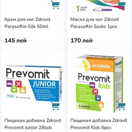
Крем для ног Zdrovit
Маска для ног Zdrovit
AddCardToCart
AddC
Parasoftin Silk 50ml
Parasoftin Socks 1pcs
145
лей
170
лей
AddCardToFavourite
Add
Пищевая добавка Zdrovit
Пищевая добавка Zdrovit
AddCardToCart
AddC
Prevomit Junior 28tab
Prevomit Kids 6pcs