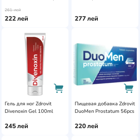
AddCardToCart
AddC
Plus 60pcs
261
лей
222
лей
277
лей
AddCardToFavourite
Add
Гель для ног Zdrovit
Пищевая добавка Zdrovit
AddCardToCart
AddC
Divenoxin Gel 100ml
DuoMen Prostatum 56pcs
245
лей
220
лей