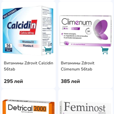
AddCardToFavourite
Add
Витамины Zdrovit Calcidin
Витамины Zdrovit
AddCardToCart
AddC
56tab
Climenum 56tab
295
лей
385
лей
AddCardToFavourite
Add