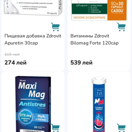
Пищевая добавка Zdrovit
Витамины Zdrovit
Apuretin 30cap
Bilomag Forte 120cap
AddCardToCart
AddC
315
лей
274
лей
539
лей
AddCardToFavourite
Add