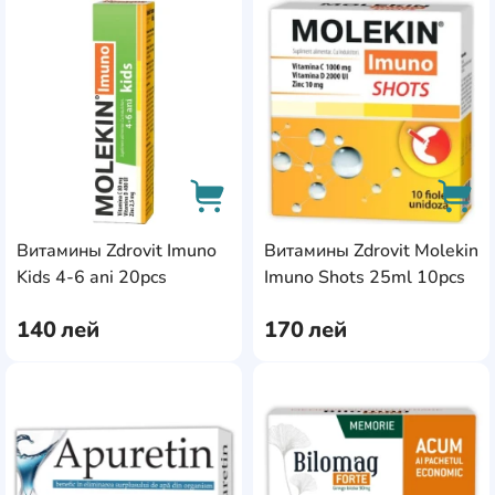
AddCardToFavourite
Add
Витамины Zdrovit Imuno
Витамины Zdrovit Molekin
AddCardToCart
AddC
Kids 4-6 ani 20pcs
Imuno Shots 25ml 10pcs
140
лей
170
лей
AddCardToFavourite
Add