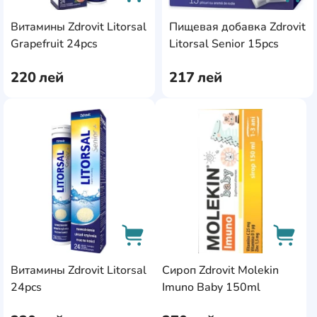
Витамины Zdrovit Litorsal
Пищевая добавка Zdrovit
AddCardToCart
AddC
Grapefruit 24pcs
Litorsal Senior 15pcs
220
лей
217
лей
AddCardToFavourite
AddC
Витамины Zdrovit Litorsal
Сироп Zdrovit Molekin
AddCardToCart
AddCa
24pcs
Imuno Baby 150ml