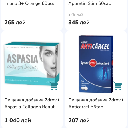
Imuno 3+ Orange 60pcs
Apuretin Slim 60cap
AddCardToCart
AddC
376
лей
265
лей
345
лей
AddCardToFavourite
Add
Пищевая добавка Zdrovit
Пищевая добавка Zdrovit
AddCardToCart
AddC
Aspasia Collagen Beauty
Anticarcel 56tab
28x25ml
1 040
лей
207
лей