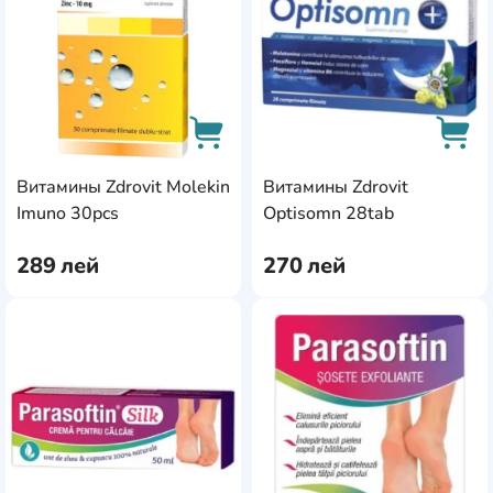
Витамины Zdrovit Molekin
Витамины Zdrovit
AddCardToCart
AddC
Imuno 30pcs
Optisomn 28tab
289
лей
270
лей
AddCardToFavourite
Add