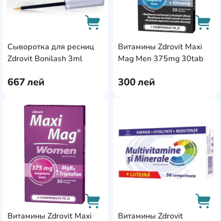
Сыворотка для ресниц
Витамины Zdrovit Maxi
AddCardToCart
AddC
Zdrovit Bonilash 3ml
Mag Men 375mg 30tab
667
лей
300
лей
AddCardToFavourite
Add
Витамины Zdrovit Maxi
Витамины Zdrovit