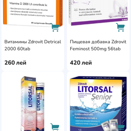
Витамины Zdrovit Detrical
Пищевая добавка Zdrovit
AddCardToCart
AddC
2000 60tab
Feminost 500mg 56tab
260
лей
420
лей
AddCardToFavourite
Add