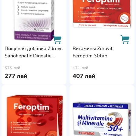
Пищевая добавка Zdrovit
Витамины Zdrovit
Sanohepatic Digestie
Feroptim 30tab
AddCardToCart
AddC
60pcs
313
лей
414
лей
277
лей
407
лей
AddCardToFavourite
Add