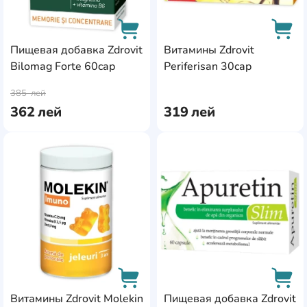
Пищевая добавка Zdrovit
Витамины Zdrovit
Bilomag Forte 60cap
Periferisan 30cap
AddCardToCart
AddC
385
лей
362
лей
319
лей
AddCardToFavourite
Add
Витамины Zdrovit Molekin
Пищевая добавка Zdrovit