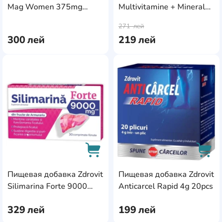
Mag Women 375mg
Multivitamine + Minerale
AddCardToCart
AddC
30tab
+ Lutein 56tab
271
лей
300
лей
219
лей
AddCardToFavourite
Add
Пищевая добавка Zdrovit
Пищевая добавка Zdrovit
AddCardToCart
AddC
Silimarina Forte 9000
Anticarcel Rapid 4g 20pcs
30tab
329
лей
199
лей