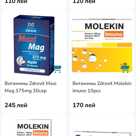
110
лей
120
лей
AddCardToFavourite
Add
Витамины Zdrovit Maxi
Витамины Zdrovit Molekin
AddCardToCart
AddC
Mag 375mg 30cap
Imuno 10pcs
245
лей
170
лей
AddCardToFavourite
Add