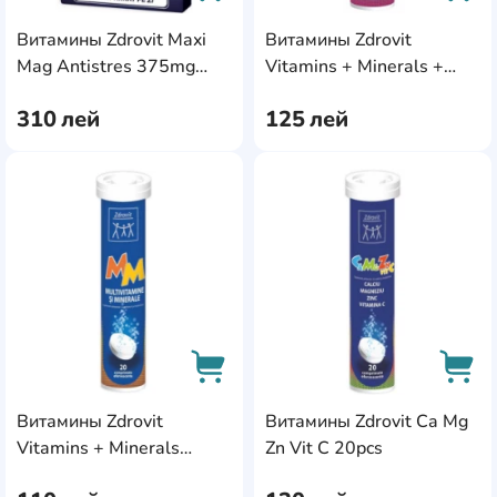
Витамины Zdrovit Maxi
Витамины Zdrovit
AddCardToCart
AddC
Mag Antistres 375mg
Vitamins + Minerals +
30tab
Ginseng 24pcs
310
лей
125
лей
AddCardToFavourite
Add
Витамины Zdrovit
Витамины Zdrovit Ca Mg
AddCardToCart
AddC
Vitamins + Minerals
Zn Vit C 20pcs
20pcs