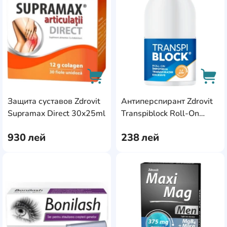
Защита суставов Zdrovit
Антиперспирант Zdrovit
AddCardToCart
AddC
Supramax Direct 30x25ml
Transpiblock Roll-On
50ml
930
лей
238
лей
AddCardToFavourite
Add