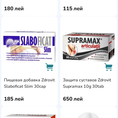
180
лей
115
лей
AddCardToFavourite
Add
Пищевая добавка Zdrovit
Защита суставов Zdrovit
AddCardToCart
AddC
Slaboficat Slim 30cap
Supramax 10g 30tab
185
лей
650
лей
AddCardToFavourite
Add