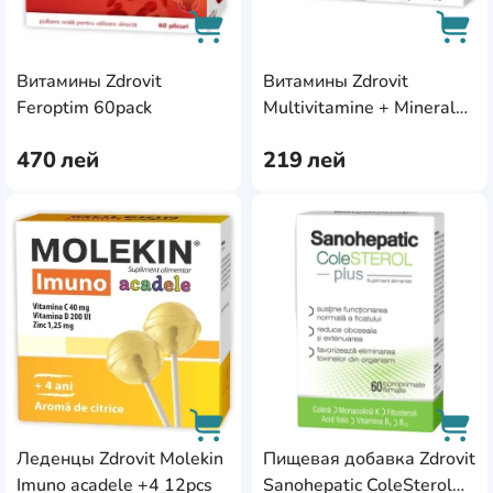
Витамины Zdrovit
Витамины Zdrovit
AddCardToCart
AddC
Feroptim 60pack
Multivitamine + Minerale
50+ 56tab
470
лей
219
лей
AddCardToFavourite
Add
Леденцы Zdrovit Molekin
Пищевая добавка Zdrovit
Imuno acadele +4 12pcs
Sanohepatic ColeSterol