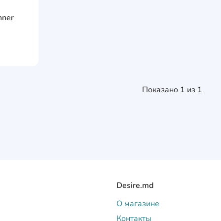
AddCardToFavourite
nner
AddCardToCart
Показано
1
из
1
Desire.md
О магазине
Контакты