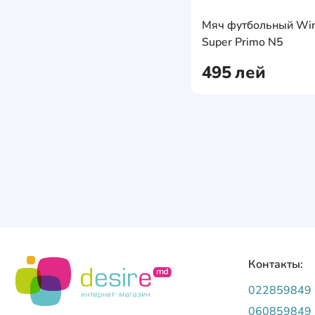
Мячи футбольные
Мяч футбольный Wi
Super Primo N5
495
лей
Контакты:
022859849
060859849