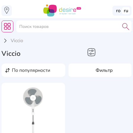
ro
ru
Viccio
Viccio
Бытовая техника
по популярности
Фильтр
Вентиляторы
AddCardToFavourite