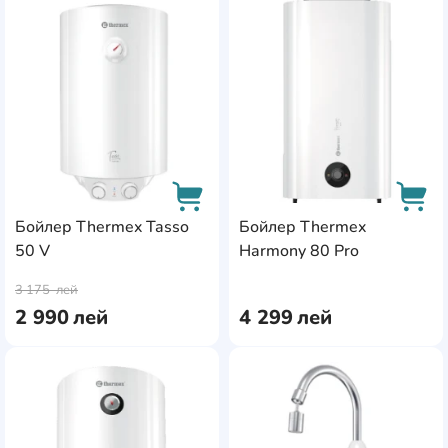
AddCardToFavourite
Add
Бойлер Thermex Tasso
Бойлер Thermex
50 V
Harmony 80 Pro
AddCardToCart
AddC
3 175
лей
2 990
лей
4 299
лей
AddCardToFavourite
Add