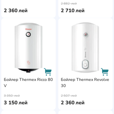
2 882
лей
2 360
лей
2 710
лей
AddCardToFavourite
Add
Бойлер Thermex Ricco 80
Бойлер Thermex Revolve
V
30
AddCardToCart
AddC
3 350
лей
2 507
лей
3 150
лей
2 360
лей