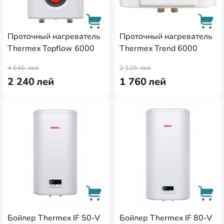
Проточный нагреватель
Проточный нагреватель
Thermex Topflow 6000
Thermex Trend 6000
AddCardToCart
AddC
4 646
лей
2 129
лей
2 240
лей
1 760
лей
AddCardToFavourite
Add
Бойлер Thermex IF 50-V
Бойлер Thermex IF 80-V