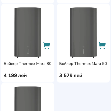
AddCardToFavourite
Add
AddCardToCart
AddC
Бойлер Thermex Mara 80
Бойлер Thermex Mara 50
4 199
лей
3 579
лей
AddCardToFavourite