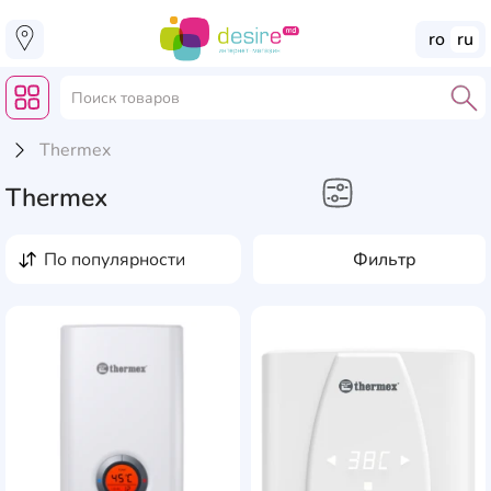
ro
ru
Thermex
Thermex
Бытовая техника
по популярности
Фильтр
Бойлеры
Проточные
водонагреватели
AddCardToFavourite
Add