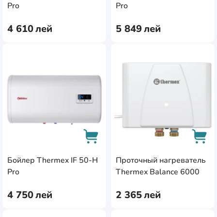
AddCardToCart
AddC
Pro
Pro
4 610
лей
5 849
лей
AddCardToFavourite
Add
Бойлер Thermex IF 50-H
Проточный нагреватель
AddCardToCart
AddC
Pro
Thermex Balance 6000
4 750
лей
2 365
лей