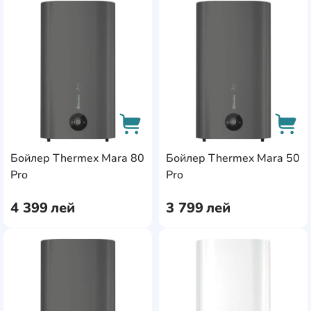
AddCardToFavourite
Add
Бойлер Thermex Mara 80
Бойлер Thermex Mara 50
AddCardToCart
AddC
Pro
Pro
4 399
лей
3 799
лей
AddCardToFavourite
Add