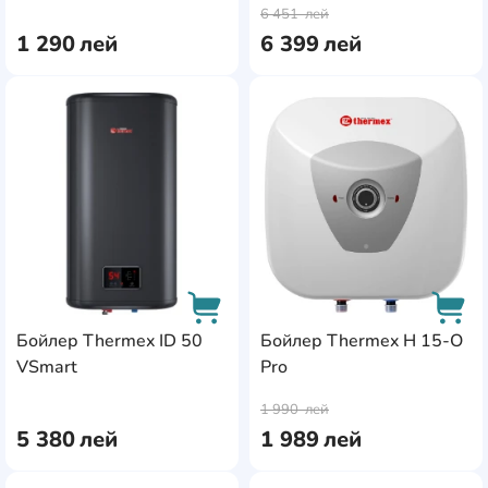
6 451
лей
1 290
лей
6 399
лей
AddCardToFavourite
Add
Бойлер Thermex ID 50
Бойлер Thermex H 15-O
VSmart
Pro
AddCardToCart
AddC
1 990
лей
5 380
лей
1 989
лей