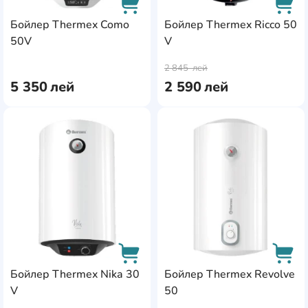
Бойлер Thermex Como
Бойлер Thermex Ricco 50
50V
V
AddCardToCart
AddC
2 845
лей
5 350
лей
2 590
лей
AddCardToFavourite
Add
Бойлер Thermex Nika 30
Бойлер Thermex Revolve
V
50
AddCardToCart
AddC