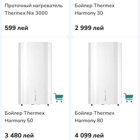
Проточный нагреватель
Бойлер Thermex
AddCardToCart
AddC
Thermex Nix 3000
Harmony 30
599
лей
2 999
лей
AddCardToFavourite
Add
Бойлер Thermex
Бойлер Thermex
AddCardToCart
AddC
Harmony 50
Harmony 80
3 480
лей
4 099
лей