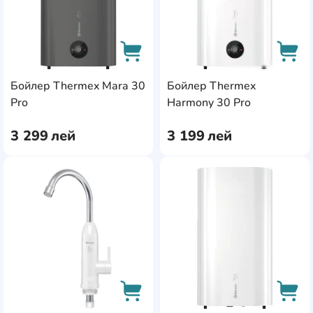
Бойлер Thermex Mara 30
Бойлер Thermex
AddCardToCart
AddC
Pro
Harmony 30 Pro
3 299
лей
3 199
лей
AddCardToFavourite
Add