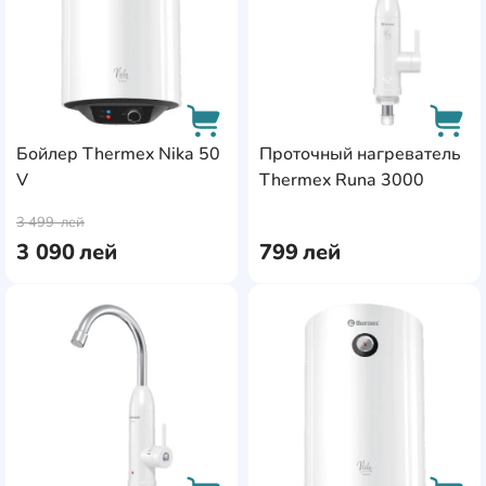
Бойлер Thermex Nika 50
Проточный нагреватель
V
Thermex Runa 3000
AddCardToCart
AddC
3 499
лей
3 090
лей
799
лей
AddCardToFavourite
Add