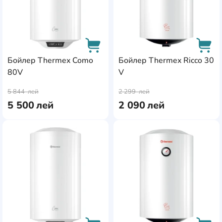
Бойлер Thermex Como
Бойлер Thermex Ricco 30
80V
V
AddCardToCart
AddC
5 844
лей
2 299
лей
5 500
лей
2 090
лей
AddCardToFavourite
Add