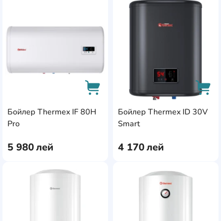
AddCardToFavourite
Add
Бойлер Thermex IF 80H
Бойлер Thermex ID 30V
AddCardToCart
AddC
Pro
Smart
5 980
лей
4 170
лей
AddCardToFavourite
Add