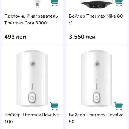
Проточный нагреватель
Бойлер Thermex Nika 80
AddCardToCart
AddC
Thermex Cora 3000
V
499
лей
3 550
лей
AddCardToFavourite
Add
Бойлер Thermex Revolve
Бойлер Thermex Revolve
100
80
AddCardToCart
AddC