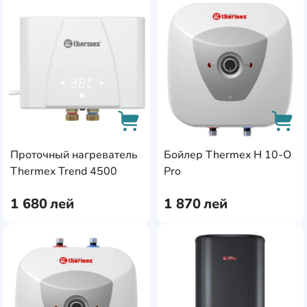
AddCardToFavourite
Add
Проточный нагреватель
Бойлер Thermex H 10-O
AddCardToCart
AddC
Thermex Trend 4500
Pro
1 680
лей
1 870
лей
AddCardToFavourite
Add