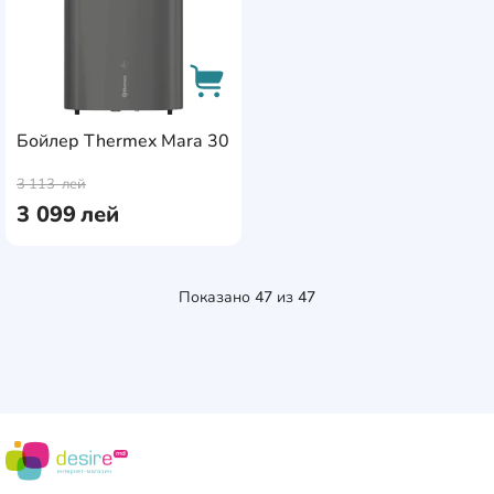
Бойлер Thermex Mara 30
AddCardToCart
3 113
лей
3 099
лей
Показано
47
из
47