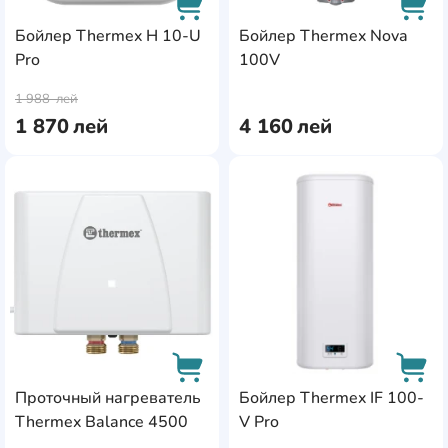
Бойлер Thermex H 10-U
Бойлер Thermex Nova
Pro
100V
AddCardToCart
AddC
1 988
лей
1 870
лей
4 160
лей
AddCardToFavourite
Add
Проточный нагреватель
Бойлер Thermex IF 100-
Thermex Balance 4500
V Pro
AddCardToCart
AddC