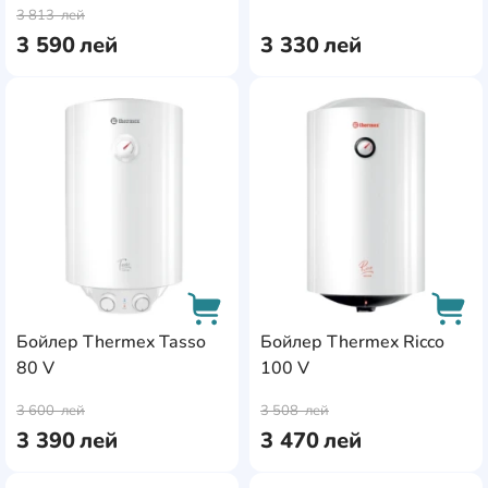
3 813
лей
3 590
лей
3 330
лей
AddCardToFavourite
Add
Бойлер Thermex Tasso
Бойлер Thermex Ricco
80 V
100 V
AddCardToCart
AddC
3 600
лей
3 508
лей
3 390
лей
3 470
лей