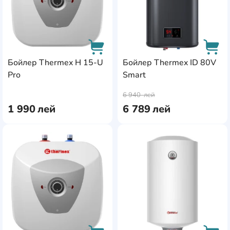
Бойлер Thermex H 15-U
Бойлер Thermex ID 80V
Pro
Smart
AddCardToCart
AddC
6 940
лей
1 990
лей
6 789
лей
AddCardToFavourite
Add