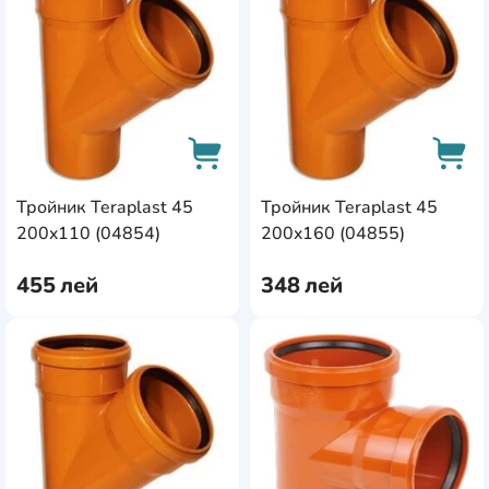
Тройник Teraplast 45
Тройник Teraplast 45
AddCardToCart
AddC
200x110 (04854)
200x160 (04855)
455
лей
348
лей
AddCardToFavourite
Add