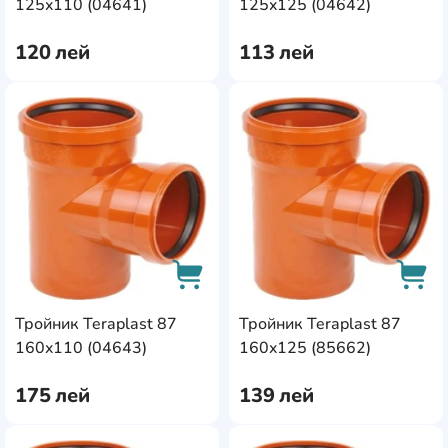
AddCardToCart
AddC
125x110 (04641)
125x125 (04642)
120
лей
113
лей
AddCardToFavourite
Add
Тройник Teraplast 87
Тройник Teraplast 87
AddCardToCart
AddC
160x110 (04643)
160x125 (85662)
175
лей
139
лей