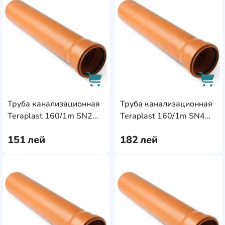
AddCardToFavourite
Add
Труба канализационная
Труба канализационная
AddCardToCart
AddC
Teraplast 160/1m SN2
Teraplast 160/1m SN4
(85656)
(04266)
151
лей
182
лей
AddCardToFavourite
Add