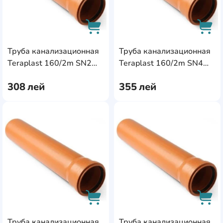
Труба канализационная
Труба канализационная
AddCardToCart
AddC
Teraplast 160/2m SN2
Teraplast 160/2m SN4
(85657)
(04268)
308
лей
355
лей
AddCardToFavourite
Add
Труба канализационная
Труба канализационная