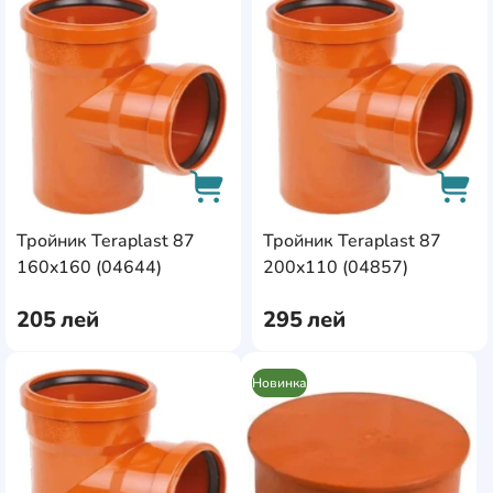
AddCardToFavourite
Add
Тройник Teraplast 87
Тройник Teraplast 87
AddCardToCart
AddC
160x160 (04644)
200x110 (04857)
205
лей
295
лей
Новинка
AddCardToFavourite
AddC