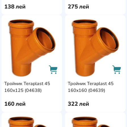
138
лей
275
лей
AddCardToFavourite
Add
Тройник Teraplast 45
Тройник Teraplast 45
AddCardToCart
AddC
160x125 (04638)
160x160 (04639)
160
лей
322
лей
AddCardToFavourite
Add