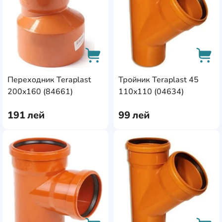
Переходник Teraplast
Тройник Teraplast 45
AddCardToCart
AddC
200x160 (84661)
110x110 (04634)
191
лей
99
лей
AddCardToFavourite
Add