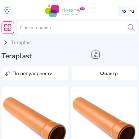
ro
ru
Teraplast
Teraplast
Строительство и ремонт
по популярности
Фильтр
Канализационные
трубы
Канализационные
AddCardToFavourite
Add
фитинги