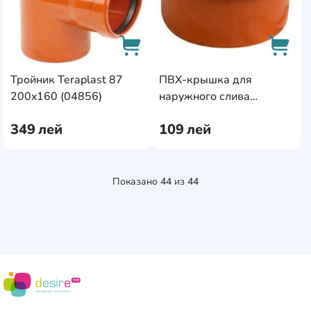
Тройник Teraplast 87
ПВХ-крышка для
AddCardToCart
AddCa
200x160 (04856)
наружного слива
Teraplast Capac PVC 200
349
лей
109
лей
(84658)
Показано
44
из
44