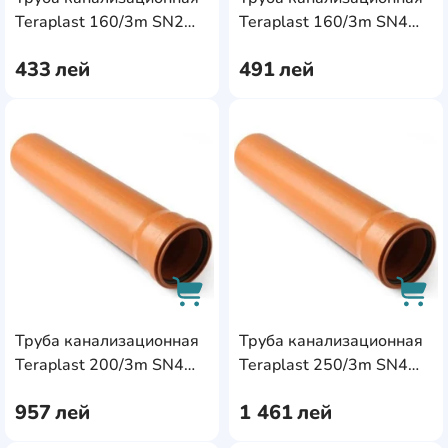
AddCardToCart
AddC
Teraplast 160/3m SN2
Teraplast 160/3m SN4
(85658)
(04628)
433
лей
491
лей
AddCardToFavourite
Add
Труба канализационная
Труба канализационная
AddCardToCart
AddC
Teraplast 200/3m SN4
Teraplast 250/3m SN4
(04849)
(88755)
957
лей
1 461
лей