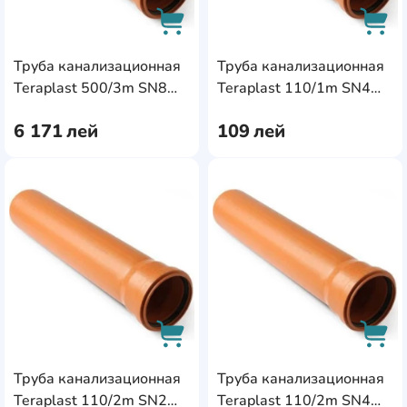
Труба канализационная
Труба канализационная
AddCardToCart
AddC
Teraplast 500/3m SN8
Teraplast 110/1m SN4
(87818)
(85651)
6 171
лей
109
лей
AddCardToFavourite
Add
Труба канализационная
Труба канализационная
AddCardToCart
AddC
Teraplast 110/2m SN2
Teraplast 110/2m SN4