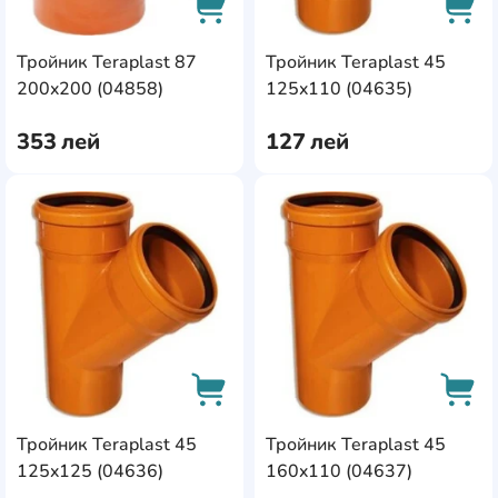
Тройник Teraplast 87
Тройник Teraplast 45
AddCardToCart
AddC
200x200 (04858)
125x110 (04635)
353
лей
127
лей
AddCardToFavourite
Add
Тройник Teraplast 45
Тройник Teraplast 45
AddCardToCart
AddC
125x125 (04636)
160x110 (04637)