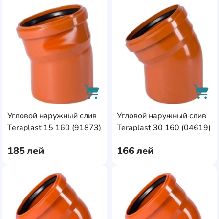
AddCardToFavourite
Add
Угловой наружный слив
Угловой наружный слив
AddCardToCart
AddC
Teraplast 15 160 (91873)
Teraplast 30 160 (04619)
185
лей
166
лей
AddCardToFavourite
Add