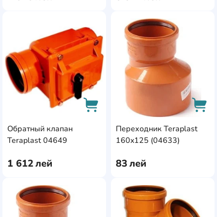
AddCardToFavourite
Add
Обратный клапан
Переходник Teraplast
AddCardToCart
AddC
Teraplast 04649
160x125 (04633)
1 612
лей
83
лей
AddCardToFavourite
Add