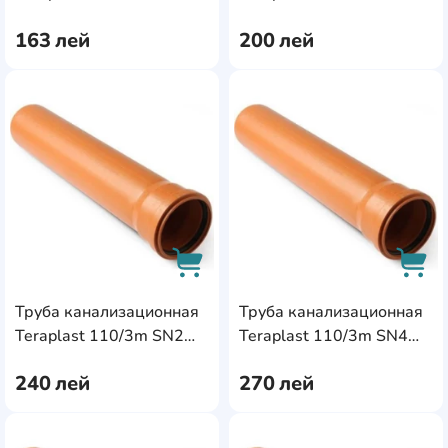
(04267)
(85652)
163
лей
200
лей
AddCardToFavourite
Add
Труба канализационная
Труба канализационная
AddCardToCart
AddC
Teraplast 110/3m SN2
Teraplast 110/3m SN4
(04621)
(85653)
240
лей
270
лей