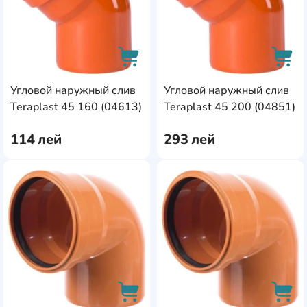
Угловой наружный слив
Угловой наружный слив
AddCardToCart
AddC
Teraplast 45 160 (04613)
Teraplast 45 200 (04851)
114
лей
293
лей
AddCardToFavourite
Add