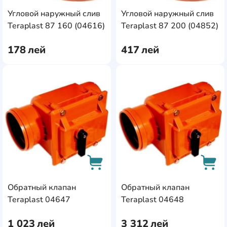
Угловой наружный слив
Угловой наружный слив
AddCardToCart
AddC
Teraplast 87 160 (04616)
Teraplast 87 200 (04852)
178
лей
417
лей
AddCardToFavourite
Add
Обратный клапан
Обратный клапан
AddCardToCart
AddC
Teraplast 04647
Teraplast 04648
1 023
лей
3 312
лей