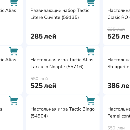
AddCardToFavourite
AddCardToFavour
ic Alias
Развивающий набор Tactic
Настольная
Litere Cuvinte (59135)
Clasic RO
AddCardToCart
AddCardToCart
535
лей
285
лей
525
ле
AddCardToFavourite
AddCardToFavour
ic Alias
Настольная игра Tactic Alias
Настольна
Tarziu in Noapte (55716)
Steagurile
AddCardToCart
AddCardToCart
550
лей
525
лей
386
ле
AddCardToFavourite
AddCardToFavour
s
Настольная игра Tactic Bingo
Настольная
(54904)
Femei cont
AddCardToCart
AddCardToCart
550
лей