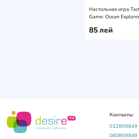
Настольная игра Tact
Game: Ocean Explore
(55677) RU
85
лей
Контакты:
022859849
060859849