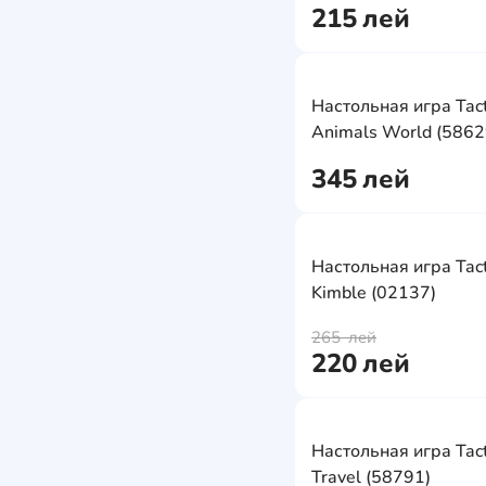
215
лей
Настольная игра Tact
Animals World (5862
345
лей
Настольная игра Tact
Kimble (02137)
265
лей
220
лей
Настольная игра Tact
Travel (58791)