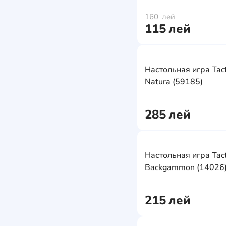
160
лей
115
лей
Настольная игра Tact
Natura (59185)
285
лей
Настольная игра Tact
Backgammon (14026
215
лей