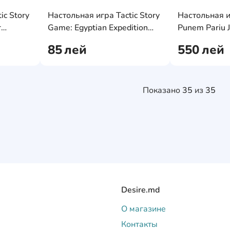
AddCardToFavourite
AddCardToFavourit
ic Story
Настольная игра Tactic Story
Настольная и
AddCardToCart
AddCardToCart
r
Game: Egyptian Expedition
Punem Pariu 
(55678) RU
(59864)
85
лей
550
лей
Показано
35
из
35
Desire.md
О магазине
Контакты