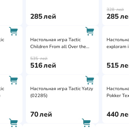
AddCardToCart
AddCardToCart
328
лей
285
лей
285
ле
AddCardToFavourite
AddCardToFavour
ic
Настольная игра Tactic
Настольна
Children From all Over the
exploram i
AddCardToCart
AddCardToCart
World (59611)
535
лей
516
лей
515
ле
AddCardToFavourite
AddCardToFavour
ic
Настольная игра Tactic Yatzy
Настольна
)
(02285)
Pokker Te
AddCardToCart
AddCardToCart
70
лей
440
ле