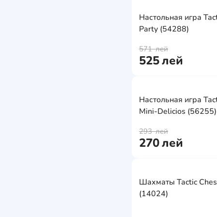
Шахматы
Настольные игры
Развивающие
Настольная игра Tact
карточки
Party (54288)
Буквы и цифры
571
лей
525
лей
Настольная игра Tact
Mini-Delicios (56255)
293
лей
270
лей
Шахматы Tactic Ches
(14024)