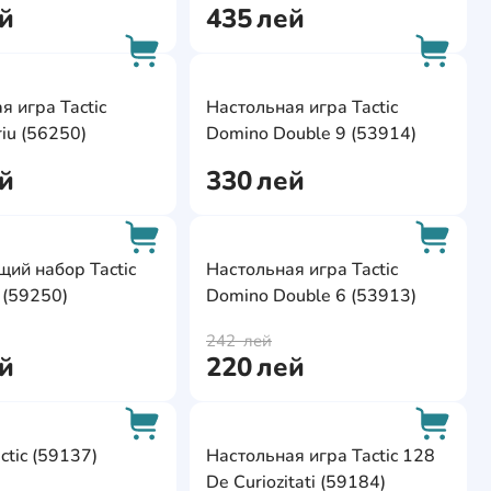
й
435
лей
ite
AddCardToFavourite
AddCa
я игра Tactic
Настольная игра Tactic
AddCardToCart
AddCa
iu (56250)
Domino Double 9 (53914)
й
330
лей
ite
AddCardToFavourite
AddCa
ий набор Tactic
Настольная игра Tactic
 (59250)
Domino Double 6 (53913)
AddCardToCart
AddCa
242
лей
й
220
лей
ite
AddCardToFavourite
AddCa
tic (59137)
Настольная игра Tactic 128
De Curiozitati (59184)