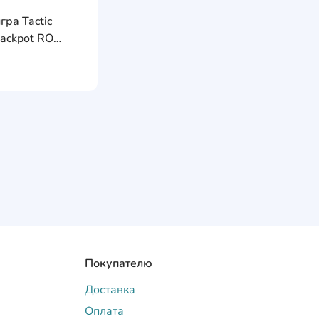
e
AddCardToFavourite
гра Tactic
AddCardToCart
Jackpot RO
Покупателю
Доставка
Оплата