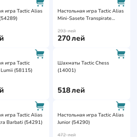
ite
AddCardToFavourite
AddCa
 игра Tactic Alias
Настольная игра Tactic Alias
 (54289)
Mini-Sasete Transpirate
AddCardToCart
AddCa
(56251)
293
лей
й
270
лей
ite
AddCardToFavourite
AddCa
я игра Tactic
Шахматы Tactic Chess
 Lumii (58115)
(14001)
AddCardToCart
AddCa
й
518
лей
ite
AddCardToFavourite
AddCa
 игра Tactic Alias
Настольная игра Tactic Alias
ra Barbati (54291)
Junior (54290)
AddCardToCart
AddCa
472
лей