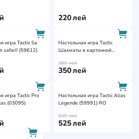
AddCardToCart
AddCa
й
220
лей
ite
AddCardToFavourite
AddCa
я игра Tactic Sa
Настольная игра Tactic
n safari! (59612)
Шахматы в картонной
AddCardToCart
AddCa
коробке (40218)
380
лей
й
350
лей
ite
AddCardToFavourite
AddCa
я игра Tactic Pro
Настольная игра Tactic Alias
xas (03095)
Legende (59991) RO
AddCardToCart
AddCa
535
лей
й
525
лей