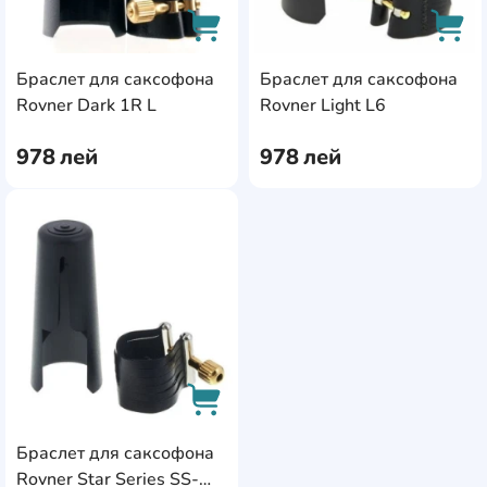
Браслет для саксофона
Браслет для саксофона
AddCardToCart
AddC
Rovner Dark 1R L
Rovner Light L6
978
лей
978
лей
AddCardToFavourite
Браслет для саксофона
AddCardToCart
Rovner Star Series SS-